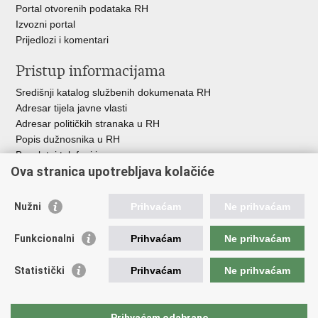
Portal otvorenih podataka RH
Izvozni portal
Prijedlozi i komentari
Pristup informacijama
Središnji katalog službenih dokumenata RH
Adresar tijela javne vlasti
Adresar političkih stranaka u RH
Popis dužnosnika u RH
Besplatni telefoni javne uprave
Ova stranica upotrebljava kolačiće
Pozivi za žurnu pomoć
Važne poveznice
Nužni
Prihvaćam
Ne prihvaćam
Vlada Republike Hrvatske
Funkcionalni
Prihvaćam
Ne prihvaćam
Pučka pravobraniteljica
Pravobraniteljica za ravnopravnost spolova
Pravobraniteljica za osobe s invaliditetom
Statistički
Prihvaćam
Ne prihvaćam
Pravobraniteljica za djecu
Odbor za ravnopravnost spolova Hrvatskoga sabora
Europski institut za ravnopravnost spolova