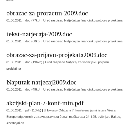
obrazac-za-proracun-2009.doc
01.06.2011. | doc (77kb) |
Ured raspisao Natječaj za financijsku potporu projektima
tekst-natjecaja-2009.doc
01.06.2011. | doc (60kb) |
Ured raspisao Natječaj za financijsku potporu projektima
obrazac-za-prijavu-projekata2009.doc
01.06.2011. | doc (196kb) |
Ured raspisao Natječaj za financijsku potporu
projektima
Naputak-natjecaj2009.doc
01.06.2011. | doc (49kb) |
Ured raspisao Natječaj za financijsku potporu projektima
akcijski-plan-7-konf-min.pdf
01.06.2011. | pdf (113kb) |
U fokusu- Održana 7. konferencija ministara Vijeća
Europe odgovornih za ravnopravnost žena i muškaraca 24. i 25. svibnja u Bakuu,
Azerbajdžan