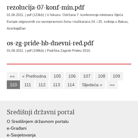
rezolucija-07-konf-min.pdf
01.06.2011. | pdf (123kb) |
U fokusu- Održana 7. konferencija ministara Vijeća
Europe odgovornih za ravnopravnost žena i muškaraca 24. i 25. svibnja u Bakuu,
Azerbajdžan
os-zg-pride-hb-dnevni-red.pdf
01.06.2011. | pdf (108kb) |
Podrška Zagreb Prideu 2010.
««
« Prethodna
105
106
107
108
109
110
111
112
113
114
Sljedeća »
»»
Središnji državni portal
O Središnjem državnom portalu
e-Građani
e-Savjetovanja