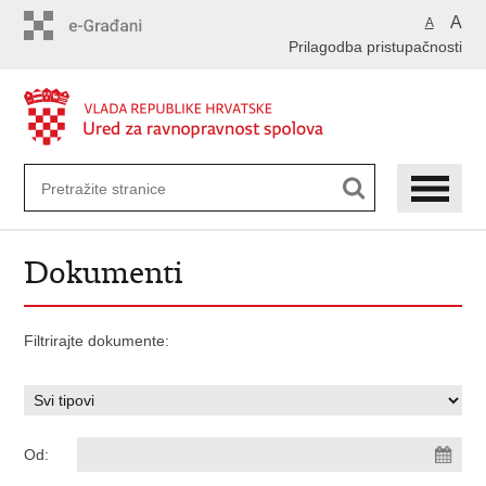
Preskoči
A
A
na
Prilagodba pristupačnosti
glavni
sadržaj
Dokumenti
Filtrirajte dokumente:
Od: