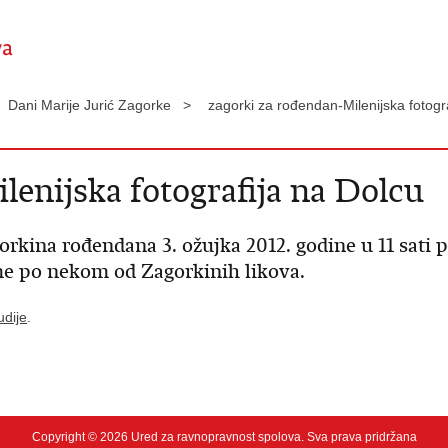
Dani Marije Jurić Zagorke >
zagorki za rođendan-Milenijska fotog
lenijska fotografija na Dolcu
orkina rođendana 3. ožujka 2012. godine u 11 sati
ime po nekom od Zagorkinih likova.
udije
.
Copyright © 2026 Ured za ravnopravnost spolova. Sva prava pridržana