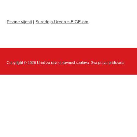
Pisane vijesti
|
Suradnja Ureda s EIGE-om
Copyright © 2026 Ured za ravnopravnost spolova. Sva prava pridržana