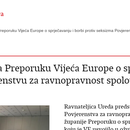
 Preporuku Vijeća Europe o sprječavanju i borbi protiv seksizma Povje
a Preporuku Vijeća Europe o sp
enstvu za ravnopravnost spol
Ravnateljica Ureda predst
Povjerenstva za ravnopr
županije Preporuku o spr
koju je VE usvojilo u ožu