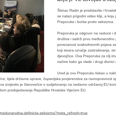
Štimac Radin je predstavila i hrvat
se nalazi prigodni video klip, a koj
Preporuke i borbe protiv seksizma.
Preporuka je odgovor na rastuće i 
društva i sadrži prvu međunarodnu p
povezanost svakodnevnih pojava s
koji stvara ozračje zastrašivanja, s
djevojčice. Ova Preporuka za cilj ima
načine kako ga vlade i drugi dionici
Ured je ovu Preporuku tiskao u nakl
e/ce, tijela državne uprave, županijska povjerenstva za ravnopravnost 
a izvijestio je članove/ice o sudjelovanju na nedavno održanoj EU konfe
vodom predsjedavanja Republike Hrvatske Vijećem EU.
va-medunarodna-definicija-seksizma?meta_refresh=true