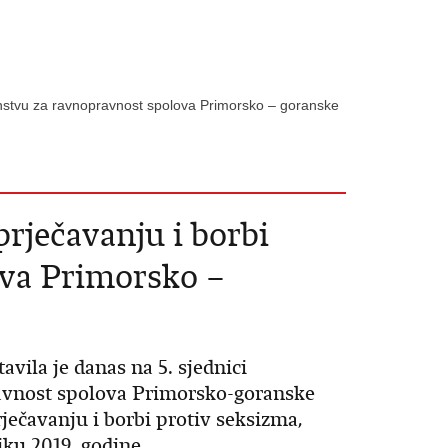
renstvu za ravnopravnost spolova Primorsko – goranske
rječavanju i borbi
ova Primorsko –
avila je danas na 5. sjednici
avnost spolova Primorsko-goranske
ječavanju i borbi protiv seksizma,
jku 2019. godine.