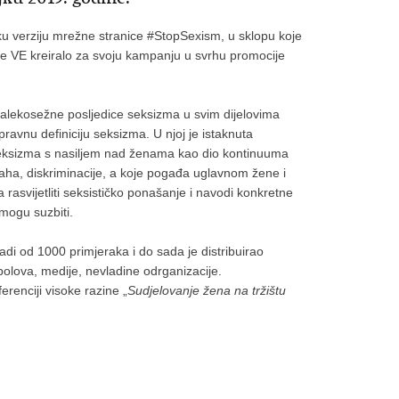
sku verziju mrežne stranice #StopSexism, u sklopu koje
u je VE kreiralo za svoju kampanju u svrhu promocije
dalekosežne posljedice seksizma u svim dijelovima
ravnu definiciju seksizma. U njoj je istaknuta
eksizma s nasiljem nad ženama kao dio kontinuuma
traha, diskriminacije, a koje pogađa uglavnom žene i
 rasvijetliti seksističko ponašanje i navodi konkretne
 mogu suzbiti.
adi od 1000 primjeraka i do sada je distribuirao
spolova, medije, nevladine odrganizacije.
renciji visoke razine „
Sudjelovanje žena na tržištu