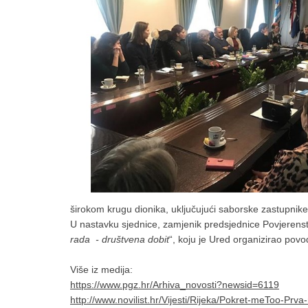
širokom krugu dionika, uključujući saborske zastupnik
U nastavku sjednice, zamjenik predsjednice Povjerenstv
rada - društvena dobit
“, koju je Ured organizirao po
Više iz medija:
https://www.pgz.hr/Arhiva_novosti?newsid=6119
http://www.novilist.hr/Vijesti/Rijeka/Pokret-meToo-Pr