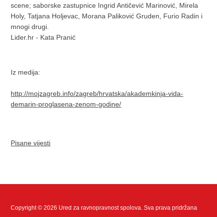
scene; saborske zastupnice Ingrid Antičević Marinović, Mirela
Holy, Tatjana Holjevac, Morana Paliković Gruden, Furio Radin i
mnogi drugi.
Lider.hr - Kata Pranić
Iz medija:
http://mojzagreb.info/zagreb/hrvatska/akademkinja-vida-
demarin-proglasena-zenom-godine/
Pisane vijesti
Copyright © 2026 Ured za ravnopravnost spolova. Sva prava pridržana