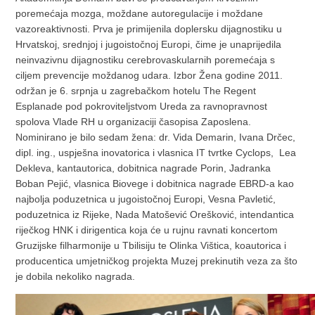
poremećaja mozga, moždane autoregulacije i moždane
vazoreaktivnosti. Prva je primijenila doplersku dijagnostiku u
Hrvatskoj, srednjoj i jugoistočnoj Europi, čime je unaprijedila
neinvazivnu dijagnostiku cerebrovaskularnih poremećaja s
ciljem prevencije moždanog udara. Izbor Žena godine 2011.
održan je 6. srpnja u zagrebačkom hotelu The Regent
Esplanade pod pokroviteljstvom Ureda za ravnopravnost
spolova Vlade RH u organizaciji časopisa Zaposlena.
Nominirano je bilo sedam žena: dr. Vida Demarin, Ivana Drčec,
dipl. ing., uspješna inovatorica i vlasnica IT tvrtke Cyclops, Lea
Dekleva, kantautorica, dobitnica nagrade Porin, Jadranka
Boban Pejić, vlasnica Biovege i dobitnica nagrade EBRD-a kao
najbolja poduzetnica u jugoistočnoj Europi, Vesna Pavletić,
poduzetnica iz Rijeke, Nada Matošević Orešković, intendantica
riječkog HNK i dirigentica koja će u rujnu ravnati koncertom
Gruzijske filharmonije u Tbilisiju te Olinka Vištica, koautorica i
producentica umjetničkog projekta Muzej prekinutih veza za što
je dobila nekoliko nagrada.