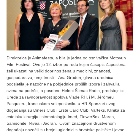
Direktorica je Animafesta, a bila je jedna od osnivačica Motovun
Film Festival. Ovo je 12. izbor po redu kojim časopis Zaposlena
želi ukazati na veliki doprinos žena u medicini, znanosti,
gospodarstvu, umjetnosti... Ana Gruden, glavna urednica,
podsjetila je nazočne na pobjednice prošlih izbora i zahvalila
svima na podršci, a posebno Heleni Štimac Radin, predstojnici
Ureda za ravnopravnost spolova Vlade RH, i M. Jérômeu
Pasquieru, francuskom veleposlaniku u HR.Sponzori ovog
događanja su Diners Club i Erste Card Club, Varteks, Klinika za
estetsku kirurgiju i stomatologiju Imed, FlowerBox, Maras,
Samsonite, Nivea i Jadran. Ovom značajnom društvenom
događaju nazočili su brojni uglednici s hrvatske političke i javne