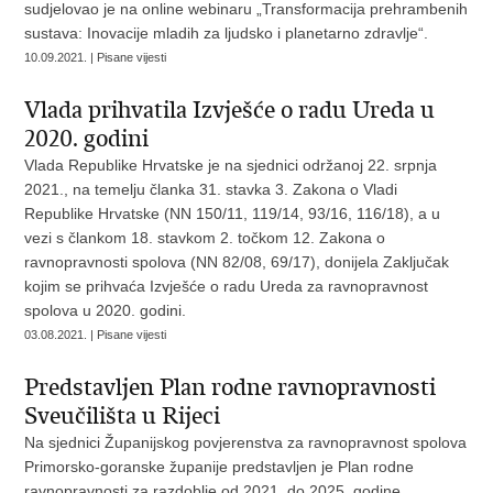
sudjelovao je na online webinaru „Transformacija prehrambenih
sustava: Inovacije mladih za ljudsko i planetarno zdravlje“.
10.09.2021. | Pisane vijesti
Vlada prihvatila Izvješće o radu Ureda u
2020. godini
Vlada Republike Hrvatske je na sjednici održanoj 22. srpnja
2021., na temelju članka 31. stavka 3. Zakona o Vladi
Republike Hrvatske (NN 150/11, 119/14, 93/16, 116/18), a u
vezi s člankom 18. stavkom 2. točkom 12. Zakona o
ravnopravnosti spolova (NN 82/08, 69/17), donijela Zaključak
kojim se prihvaća Izvješće o radu Ureda za ravnopravnost
spolova u 2020. godini.
03.08.2021. | Pisane vijesti
Predstavljen Plan rodne ravnopravnosti
Sveučilišta u Rijeci
Na sjednici Županijskog povjerenstva za ravnopravnost spolova
Primorsko-goranske županije predstavljen je Plan rodne
ravnopravnosti za razdoblje od 2021. do 2025. godine.