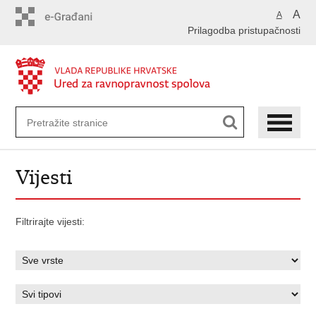
Preskoči
A
A
na
Prilagodba pristupačnosti
glavni
sadržaj
Vijesti
Filtrirajte vijesti: