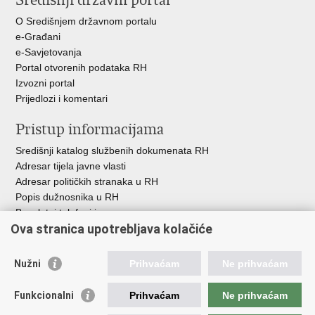
Središnji državni portal
O Središnjem državnom portalu
e-Građani
e-Savjetovanja
Portal otvorenih podataka RH
Izvozni portal
Prijedlozi i komentari
Pristup informacijama
Središnji katalog službenih dokumenata RH
Adresar tijela javne vlasti
Adresar političkih stranaka u RH
Popis dužnosnika u RH
Besplatni telefoni javne uprave
Ova stranica upotrebljava kolačiće
Pozivi za žurnu pomoć
Važne poveznice
Nužni
Prihvaćam
Ne prihvaćam
Vlada Republike Hrvatske
Funkcionalni
Prihvaćam
Ne prihvaćam
Pučka pravobraniteljica
Pravobraniteljica za ravnopravnost spolova