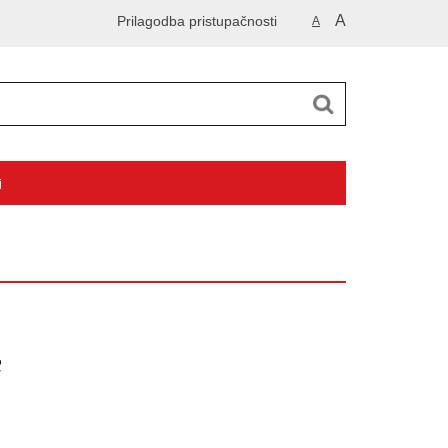
A
Prilagodba pristupačnosti
A
i
c