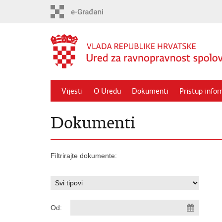
Preskoči
na
glavni
sadržaj
Vijesti
O Uredu
Dokumenti
Pristup info
Dokumenti
Filtrirajte dokumente:
Od: