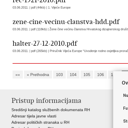
rec-1921-2010.pdf
03.06.2011. | pdf (44kb) |
1. Vijeće Europe
zene-cine-vecinu-clanstva-hdd.pdf
03.06.2011. | pdf (118kb) |
Žene čine većinu članstva Hrvatskog dizajnerskog druš
halter-27-12-2010.pdf
03.06.2011. | pdf (265kb) |
Priručnik Vijeća Europe “Uvođenje rodno osjetljiva pror
««
« Prethodna
103
104
105
106
107
1
Ov
Nu
Pristup informacijama
V
Fu
Središnji katalog službenih dokumenata RH
Vla
Adresar tijela javne vlasti
Puč
St
Adresar političkih stranaka u RH
Pra