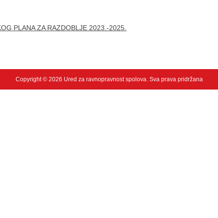
OG PLANA ZA RAZDOBLJE 2023.-2025.
Copyright © 2026 Ured za ravnopravnost spolova. Sva prava pridržana