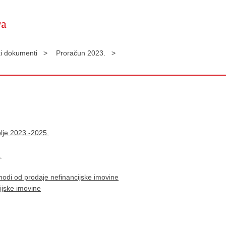
ki dokumenti >
Proračun 2023. >
blje 2023.-2025.
.
ihodi od prodaje nefinancijske imovine
ijske imovine