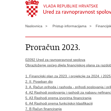
Naslovnica >
Pristup informacijama >
Financijs
Proračun 2023.
02092 Ured za ravnopravnost spolova
Obrazloženje općeg dijela financijskog plana za razdo
1. Financijski plan za 2023. i projekcije za 2024. i 2025
2. II. Poseban dio
3. A. Račun prihoda i rashoda - prihodi poslovanja i pr
4. A2 Rashodi poslovanja i rashodi za nabavu nefinanc
5. A3 Rashodi prema izvorima financiranja
6. A4 Rashodi prema funkcijskoj klasifikaciji
7. B Račun financiranja