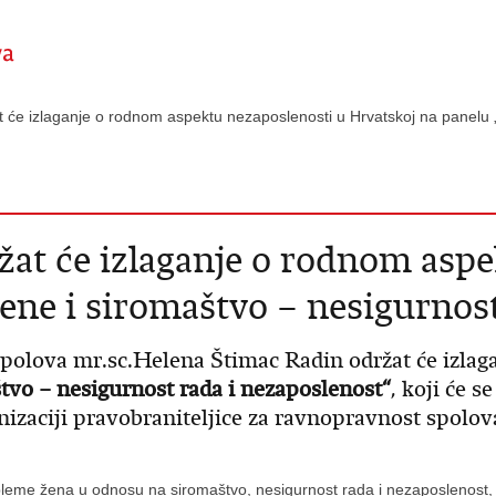
t će izlaganje o rodnom aspektu nezaposlenosti u Hrvatskoj na panelu „
žat će izlaganje o rodnom aspe
ene i siromaštvo – nesigurnost
spolova mr.sc.Helena Štimac Radin održat će izla
tvo – nesigurnost rada i nezaposlenost“
, koji će s
zaciji pravobraniteljice za ravnopravnost spolov
eme žena u odnosu na siromaštvo, nesigurnost rada i nezaposlenost, a ci