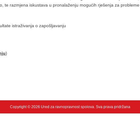
no, te razmjena iskustava u pronalaženju mogućih rješenja za problem
ltate istraživanja o zapošljavanju
nju
)
Copyright © 2026 Ured za ravnopravnost spolova. Sva prava pridržana