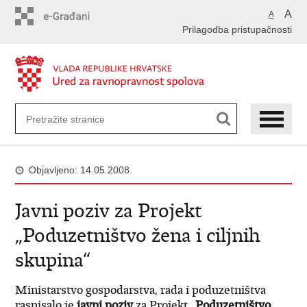
Preskoči
A
A
na
Prilagodba pristupačnosti
glavni
sadržaj
Objavljeno: 14.05.2008.
Javni poziv za Projekt
„Poduzetništvo žena i ciljnih
skupina“
Ministarstvo gospodarstva, rada i poduzetništva
raspisalo je
javni poziv
za Projekt
„Poduzetništvo