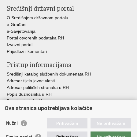
stranicu
na
na
Središnji državni portal
Facebooku
Twitteru
O Središnjem državnom portalu
e-Građani
e-Savjetovanja
Portal otvorenih podataka RH
Izvozni portal
Prijedlozi i komentari
Pristup informacijama
Središnji katalog službenih dokumenata RH
Adresar tijela javne vlasti
Adresar političkih stranaka u RH
Popis dužnosnika u RH
Besplatni telefoni javne uprave
Ova stranica upotrebljava kolačiće
Pozivi za žurnu pomoć
Važne poveznice
Nužni
Prihvaćam
Ne prihvaćam
Vlada Republike Hrvatske
Funkcionalni
Prihvaćam
Ne prihvaćam