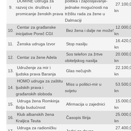
DOMINE Udruga za
politika i zapošljavanje-
27.100,
9.
razvoj civ. društva i
jednake mogućnosti na
kn
promicanje ženskih prava
tržištu rada za žene u
Dalmaciji
Centar za građanske
12.000,
10.
Bez žena i dalje ne može!
inicijative Poreč CGI
kn
16.420,
11.
Ženska udruga Izvor
Stop nasilju
kn
Sos telefon za žrtve
20.000,
12.
Centar za žene Adela
obiteljskog nasilja
kn
Udruženje za mir i
22.100,
13.
Glas nečujnih
ljudska prava Baranja
kn
HOMO udruga za zaštitu
Miss u politici-mir u
53.500,
14.
ljudskih prava i
svijetu
kn
građanskih sloboda
Udruga žena Romkinja
15.000,
15.
Afirmacija u zajednici
Bolja budućnost
kn
Klub albanskih žena
25.000,
16.
Časopis Ilirija
Kraljica Teuta
kn
Udruga za radioničku
27.400,