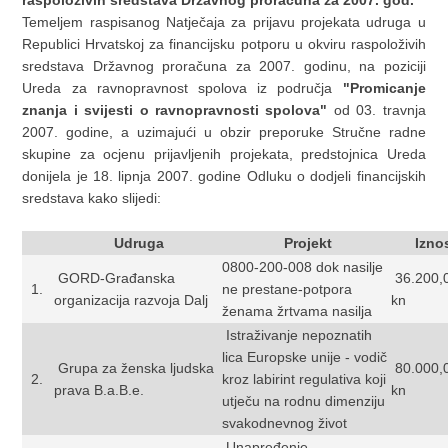
raspoloživih sredstava Državnog proračuna za 2007. god.
Temeljem raspisanog Natječaja za prijavu projekata udruga u
Republici Hrvatskoj za financijsku potporu u okviru raspoloživih
sredstava Državnog proračuna za 2007. godinu, na poziciji
Ureda za ravnopravnost spolova iz područja
"Promicanje
znanja i svijesti o ravnopravnosti spolova"
od 03. travnja
2007. godine, a uzimajući u obzir preporuke Stručne radne
skupine za ocjenu prijavljenih projekata, predstojnica Ureda
donijela je 18. lipnja 2007. godine Odluku o dodjeli financijskih
sredstava kako slijedi:
Udruga
Projekt
Izno
0800-200-008 dok nasilje
GORD-Građanska
36.200,
1.
ne prestane-potpora
organizacija razvoja Dalj
kn
ženama žrtvama nasilja
Istraživanje nepoznatih
lica Europske unije - vodič
Grupa za ženska ljudska
80.000,
2.
kroz labirint regulativa koji
prava B.a.B.e.
kn
utječu na rodnu dimenziju
svakodnevnog život
Unapređenje