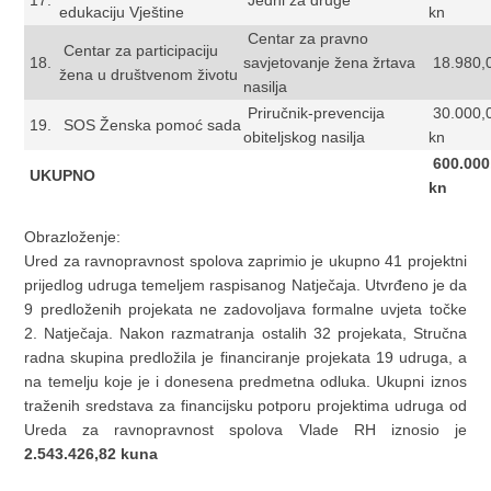
17.
Jedni za druge
edukaciju Vještine
kn
Centar za pravno
Centar za participaciju
18.
savjetovanje žena žrtava
18.980,
žena u društvenom životu
nasilja
Priručnik-prevencija
30.000,
19.
SOS Ženska pomoć sada
obiteljskog nasilja
kn
600.000
UKUPNO
kn
Obrazloženje:
Ured za ravnopravnost spolova zaprimio je ukupno 41 projektni
prijedlog udruga temeljem raspisanog Natječaja. Utvrđeno je da
9 predloženih projekata ne zadovoljava formalne uvjeta točke
2. Natječaja. Nakon razmatranja ostalih 32 projekata, Stručna
radna skupina predložila je financiranje projekata 19 udruga, a
na temelju koje je i donesena predmetna odluka. Ukupni iznos
traženih sredstava za financijsku potporu projektima udruga od
Ureda za ravnopravnost spolova Vlade RH iznosio je
2.543.426,82 kuna