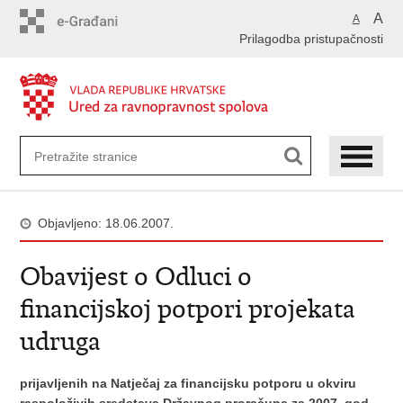
Preskoči
A
A
na
Prilagodba pristupačnosti
glavni
sadržaj
Objavljeno: 18.06.2007.
Obavijest o Odluci o
financijskoj potpori projekata
udruga
prijavljenih na Natječaj za financijsku potporu u okviru