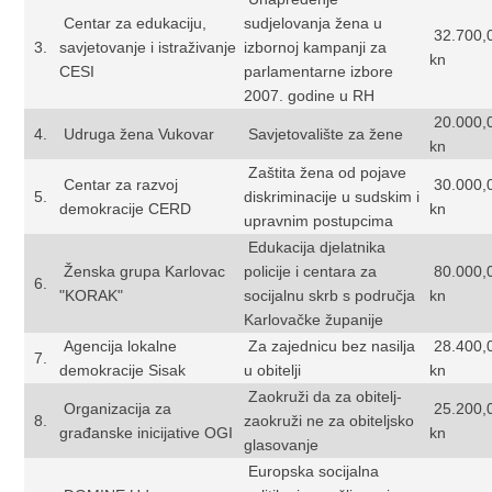
Centar za edukaciju,
sudjelovanja žena u
32.700,
3.
savjetovanje i istraživanje
izbornoj kampanji za
kn
CESI
parlamentarne izbore
2007. godine u RH
20.000,
4.
Udruga žena Vukovar
Savjetovalište za žene
kn
Zaštita žena od pojave
Centar za razvoj
30.000,
5.
diskriminacije u sudskim i
demokracije CERD
kn
upravnim postupcima
Edukacija djelatnika
Ženska grupa Karlovac
policije i centara za
80.000,
6.
"KORAK"
socijalnu skrb s područja
kn
Karlovačke županije
Agencija lokalne
Za zajednicu bez nasilja
28.400,
7.
demokracije Sisak
u obitelji
kn
Zaokruži da za obitelj-
Organizacija za
25.200,
8.
zaokruži ne za obiteljsko
građanske inicijative OGI
kn
glasovanje
Europska socijalna