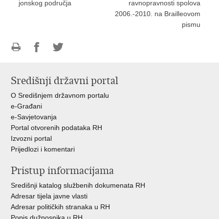
jonskog područja
ravnopravnosti spolova
2006.-2010. na Brailleovom
pismu
Ispiši
Podijeli
Podijeli
stranicu
na
na
Središnji državni portal
Facebooku
Twitteru
O Središnjem državnom portalu
e-Građani
e-Savjetovanja
Portal otvorenih podataka RH
Izvozni portal
Prijedlozi i komentari
Pristup informacijama
Središnji katalog službenih dokumenata RH
Adresar tijela javne vlasti
Adresar političkih stranaka u RH
Popis dužnosnika u RH