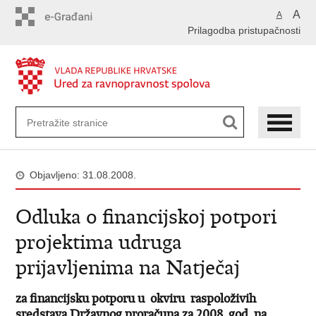
Preskoči
A
A
na
Prilagodba pristupačnosti
glavni
sadržaj
Objavljeno: 31.08.2008.
Odluka o financijskoj potpori
projektima udruga
prijavljenima na Natječaj
za financijsku potporu u okviru raspoloživih
sredstava Državnog proračuna za 2008. god. na