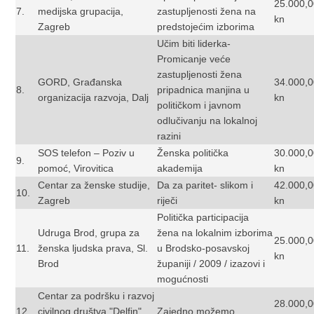
25.000,
7.
medijska grupacija,
zastupljenosti žena na
kn
Zagreb
predstojećim izborima
Učim biti liderka-
Promicanje veće
zastupljenosti žena
GORD, Građanska
34.000,
8.
pripadnica manjina u
organizacija razvoja, Dalj
kn
političkom i javnom
odlučivanju na lokalnoj
razini
SOS telefon – Poziv u
Ženska politička
30.000,
9.
pomoć, Virovitica
akademija
kn
Centar za ženske studije,
Da za paritet- slikom i
42.000,
10.
Zagreb
riječi
kn
Politička participacija
Udruga Brod, grupa za
žena na lokalnim izborima
25.000,
11.
ženska ljudska prava, Sl.
u Brodsko-posavskoj
kn
Brod
županiji / 2009 / izazovi i
mogućnosti
Centar za podršku i razvoj
28.000,
12.
civilnog društva "Delfin",
Zajedno možemo