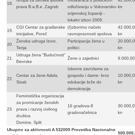
Grupa za ženska ljudska
muškaraca u političkom
42.000,
18.
prava B.a.B.e. Zagreb
odlučivanju u Vukovarsko-
kn
srijemskoj županiji -
lokalni izbori 2009.
CGI Centar za građanske
(I)zborimo načelo
42.000,
19.
inicijative, Poreč
ravnopravnosti spolova
kn
Ženska udruga Izvor,
Participacija žena u
20.000,
20.
Tenja
politici
kn
Udruga žena "Budućnost"
21.
Žene u zajednici
9.000,00
Đevrske
Izborne zavrzlame za
Centar za žene Adela,
gospodu i dame- kroz
10.000,
22.
Sisak
edukacije brže do
kn
demokracije
Feministička organizacija
za promicanje ženskih
16 gradova-8
30.000,
23.
prava i razvoj civilnog
gradonačelnica
kn
društva
Domine, Split
Ukupno sa aktivnosti A 532009 Provedba Nacionalne
500.000