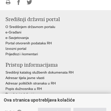
Ispiši
Podijeli
Podijeli
stranicu
na
na
Središnji državni portal
Facebooku
Twitteru
O Središnjem državnom portalu
e-Građani
e-Savjetovanja
Portal otvorenih podataka RH
Izvozni portal
Prijedlozi i komentari
Pristup informacijama
Središnji katalog službenih dokumenata RH
Adresar tijela javne vlasti
Adresar političkih stranaka u RH
Popis dužnosnika u RH
Besplatni telefoni javne uprave
Ova stranica upotrebljava kolačiće
Pozivi za žurnu pomoć
Važne poveznice