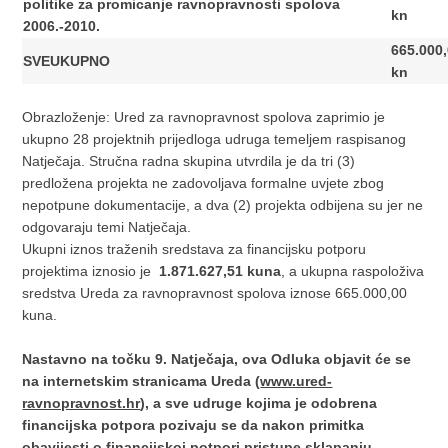
politike za promicanje ravnopravnosti spolova
kn
2006.-2010.
665.000
SVEUKUPNO
kn
Obrazloženje: Ured za ravnopravnost spolova zaprimio je
ukupno 28 projektnih prijedloga udruga temeljem raspisanog
Natječaja. Stručna radna skupina utvrdila je da tri (3)
predložena projekta ne zadovoljava formalne uvjete zbog
nepotpune dokumentacije, a dva (2) projekta odbijena su jer ne
odgovaraju temi Natječaja.
Ukupni iznos traženih sredstava za financijsku potporu
projektima iznosio je
1.871.627,51 kuna
, a ukupna raspoloživa
sredstva Ureda za ravnopravnost spolova iznose 665.000,00
kuna.
Nastavno na točku 9. Natječaja, ova Odluka objavit će se
na internetskim stranicama Ureda (
www.ured-
ravnopravnost.hr
), a sve udruge kojima je odobrena
financijska potpora pozivaju se da nakon primitka
obavijesti o financijskoj potpori pristupe sklapanju