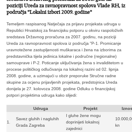
poziciji Ureda za ravnopravnost spolova Vlade RH, iz
područja "Lokalni izbori 2009. godine"
Temeljem raspisanog Natječaja za prijavu projekata udruga u
Republici Hrvatskoj za financijsku potporu u okviru raspoloživih
sredstava Državnog proračuna za 2007. godinu, na poziciji
Ureda za ravnopravnost spolova iz područja "P-1. Promicanje
uravnotežene zastupljenosti muškaraca i žena na izborima za
predstavnička tijela jedinica lokalne i područne (regionalne)
samouprave i P-2. Poticanje uključivanja žena s invaliditetom u
procese političkog odlučivanja na lokalnoj razini od 02. lipnja
2008. godine, a uzimajući u obzir preporuke Stručne radne
skupine za ocjenu prijavljenih projekata, predstojnica Ureda
donijela je 27. kolovoza 2008. godine Odluku o financijskoj
potpori projektima udruga kako slijedi:
Udruga
Projekt
Izno
I gluhe žene mogu
Savez gluhih i nagluhih
10.000,
1.
doprinijeti lokalnoj
Grada Zagreba
kn
zajednici