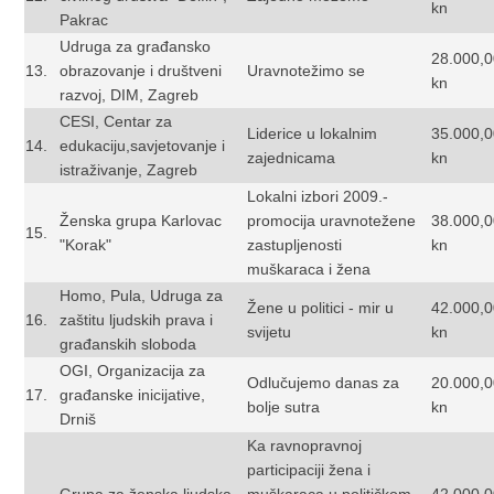
kn
Pakrac
Udruga za građansko
28.000,
13.
obrazovanje i društveni
Uravnotežimo se
kn
razvoj, DIM, Zagreb
CESI, Centar za
Liderice u lokalnim
35.000,
14.
edukaciju,savjetovanje i
zajednicama
kn
istraživanje, Zagreb
Lokalni izbori 2009.-
Ženska grupa Karlovac
promocija uravnotežene
38.000,
15.
"Korak"
zastupljenosti
kn
muškaraca i žena
Homo, Pula, Udruga za
Žene u politici - mir u
42.000,
16.
zaštitu ljudskih prava i
svijetu
kn
građanskih sloboda
OGI, Organizacija za
Odlučujemo danas za
20.000,
17.
građanske inicijative,
bolje sutra
kn
Drniš
Ka ravnopravnoj
participaciji žena i