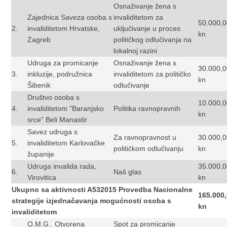
Osnaživanje žena s
Zajednica Saveza osoba s
invaliditetom za
50.000,
2.
invaliditetom Hrvatske,
uključivanje u proces
kn
Zagreb
političkog odlučivanja na
lokalnoj razini
Udruga za promicanje
Osnaživanje žena s
30.000,
3.
inkluzije, podružnica
invaliditetom za političko
kn
Šibenik
odlučivanje
Društvo osoba s
10.000,
4.
invaliditetom "Baranjsko
Politika ravnopravnih
kn
srce" Beli Manastir
Savez udruga s
Za ravnopravnost u
30.000,
5.
invaliditetom Karlovačke
političkom odlučivanju
kn
županije
Udruga invalida rada,
35.000,
6.
Naš glas
Virovitica
kn
Ukupno sa aktivnosti A532015 Provedba Nacionalne
165.000
strategije izjednačavanja mogućnosti osoba s
kn
invaliditetom
O.M.G., Otvorena
Spot za promicanje