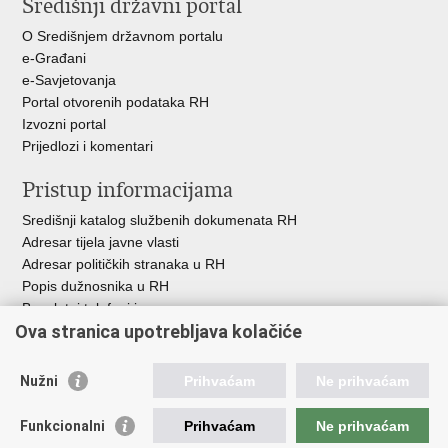
Središnji državni portal
Facebooku
Twitteru
O Središnjem državnom portalu
e-Građani
e-Savjetovanja
Portal otvorenih podataka RH
Izvozni portal
Prijedlozi i komentari
Pristup informacijama
Središnji katalog službenih dokumenata RH
Adresar tijela javne vlasti
Adresar političkih stranaka u RH
Popis dužnosnika u RH
Besplatni telefoni javne uprave
Ova stranica upotrebljava kolačiće
Pozivi za žurnu pomoć
Važne poveznice
Nužni
Prihvaćam
Ne prihvaćam
Vlada Republike Hrvatske
Funkcionalni
Prihvaćam
Ne prihvaćam
Pučka pravobraniteljica