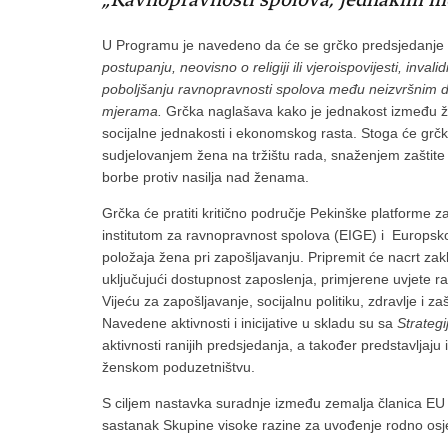
U Programu je navedeno da
će se grčko predsjedanje 
postupanju, neovisno o religiji ili vjeroispovijesti, invalid
poboljšanju ravnopravnosti spolova među neizvršnim dir
mjerama.
Grčka
naglašava kako je jednakost između ž
socijalne jednakosti i ekonomskog rasta. Stoga će gr
sudjelovanjem žena na tržištu rada, snaženjem zaštite 
borbe protiv nasilja nad ženama.
Grčka će pratiti kritično područje Pekinške platforme z
institutom za ravnopravnost spolova (EIGE) i Europskom
položaja žena pri zapošljavanju. Pripremit će nacrt za
uključujući dostupnost zaposlenja, primjerene uvjete ra
Vijeću za zapošljavanje, socijalnu politiku, zdravlje i 
Navedene aktivnosti i inicijative u skladu su sa
Strateg
aktivnosti ranijih predsjedanja, a također predstavlja
ženskom poduzetništvu.
S ciljem nastavka suradnje između zemalja članica EU i
sastanak Skupine visoke razine za uvođenje rodno osje