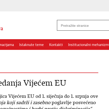
rmacijama
Istaknute teme
Kontakti
Institucionalni mehanizm
edanja Vijećem EU
ica Vijećem EU od 1. siječnja do 1. srpnja ove
a koji sadrži i zasebno
poglavlje posvećeno
gućnostima i borbi protiv diskriminacije“
.