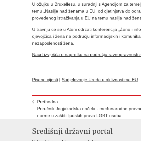
U ožujku u Bruxellesu, u suradnji s Agencijom za temel
temu „Nasilje nad ženama u EU: od djetinjstva do odrasl
provedenog istraživanja u EU na temu nasilja nad že
U travnju će se u Ateni održati konferencija „Žene i in
djevojčica i žena na području informacijskih i komunika
nezaposlenosti žena.
Nacrt izvješća o napretku na području ravnopravnosti
Pisane vijesti
|
Sudjelovanje Ureda u aktivnostima EU
Prethodna
Priručnik Jogjakartska načela - međunarodne pravn
norme u zaštiti ljudskih prava LGBT osoba
Središnji državni portal