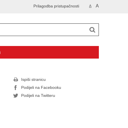
A
Prilagodba pristupačnosti
A
i
Ispiši stranicu
Podijeli na Facebooku
Podijeli na Twitteru