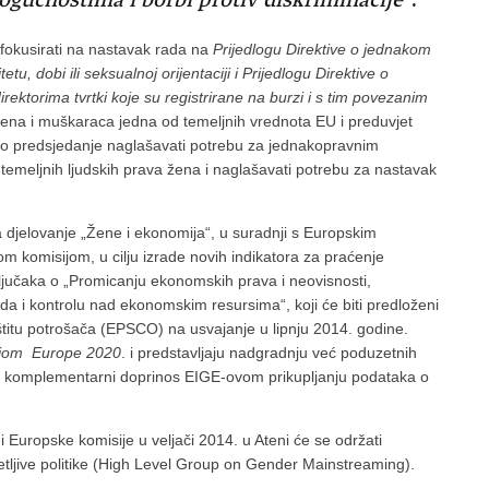
fokusirati na nastavak rada na
Prijedlogu Direktive o jednakom
itetu, dobi ili seksualnoj orijentaciji i Prijedlogu Direktive o
ektorima tvrtki koje su registrirane na burzi i s tim povezanim
ena i muškaraca jedna od temeljnih vrednota EU i preduvjet
čko predsjedanje naglašavati potrebu za jednakopravnim
temeljnih ljudskih prava žena i naglašavati potrebu za nastavak
a djelovanje „Žene i ekonomija“, u suradnji s Europskim
 komisijom, u cilju izrade novih indikatora za praćenje
ključaka o „Promicanju ekonomskih prava i neovisnosti,
da i kontrolu nad ekonomskim resursima“, koji će biti predloženi
zaštitu potrošača (EPSCO) na usvajanje u lipnju 2014. godine.
ijom Europe 2020
. i predstavljaju nadgradnju već poduzetnih
ju i komplementarni doprinos EIGE-ovom prikupljanju podataka o
 Europske komisije u veljači 2014. u Ateni će se održati
tljive politike (High Level Group on Gender Mainstreaming).