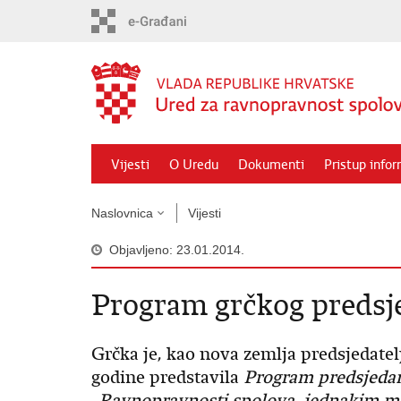
Preskoči
na
glavni
sadržaj
Vijesti
O Uredu
Dokumenti
Pristup info
Naslovnica
Vijesti
Objavljeno: 23.01.2014.
Program grčkog predsj
Grčka je, kao nova zemlja predsjedatelj
godine predstavila
Program predsjedanj
„Ravnopravnosti spolova, jednakim mo