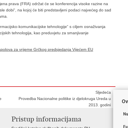
jena prava (FRA) održat će se konferencija visoke razine na
e dobi“, na kojoj će biti predstavljeni podaci najvećeg do sad
nama.
formacijsko-komunikacijske tehnologije“ s ciljem osnaživanja
cijskih tehnologija, kao preduvjetu za smanjivanje
 spolova za vrijeme Grčkog predsjedanja Vijećem EU
Sljedeća
e
Provedba Nacionalne politike iz djelokruga Ureda u
Ov
2013. godini
Nu
Pristup informacijama
V
Fu