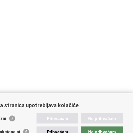
a stranica upotrebljava kolačiće
žni
Prihvaćam
Ne prihvaćam
ažne poveznice
nkcionalni
Prihvaćam
Ne prihvaćam