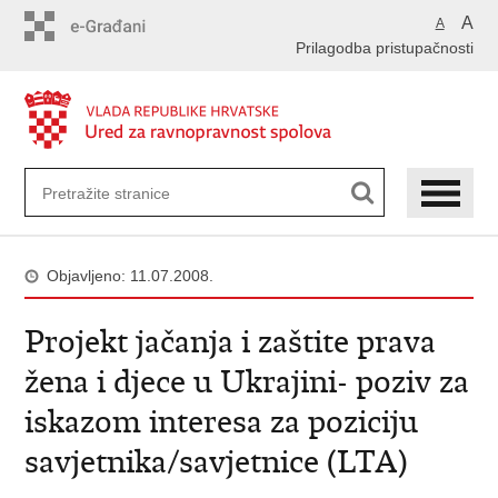
Preskoči
A
A
na
Prilagodba pristupačnosti
glavni
sadržaj
Objavljeno: 11.07.2008.
Projekt jačanja i zaštite prava
žena i djece u Ukrajini- poziv za
iskazom interesa za poziciju
savjetnika/savjetnice (LTA)