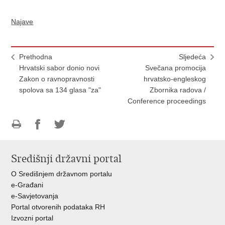
Najave
Prethodna
Sljedeća
Hrvatski sabor donio novi
Svečana promocija
Zakon o ravnopravnosti
hrvatsko-engleskog
spolova sa 134 glasa "za"
Zbornika radova /
Conference proceedings
Ispiši
Podijeli
Podijeli
stranicu
na
na
Središnji državni portal
Facebooku
Twitteru
O Središnjem državnom portalu
e-Građani
e-Savjetovanja
Portal otvorenih podataka RH
Izvozni portal