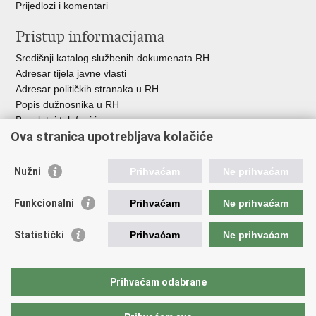
Prijedlozi i komentari
Pristup informacijama
Središnji katalog službenih dokumenata RH
Adresar tijela javne vlasti
Adresar političkih stranaka u RH
Popis dužnosnika u RH
Besplatni telefoni javne uprave
Ova stranica upotrebljava kolačiće
Pozivi za žurnu pomoć
Važne poveznice
Nužni
Prihvaćam
Ne prihvaćam
Vlada Republike Hrvatske
Funkcionalni
Prihvaćam
Ne prihvaćam
Pučka pravobraniteljica
Pravobraniteljica za ravnopravnost spolova
Pravobraniteljica za osobe s invaliditetom
Statistički
Prihvaćam
Ne prihvaćam
Pravobraniteljica za djecu
Odbor za ravnopravnost spolova Hrvatskoga sabora
Europski institut za ravnopravnost spolova
Prihvaćam odabrane
Državni zavod za statistiku