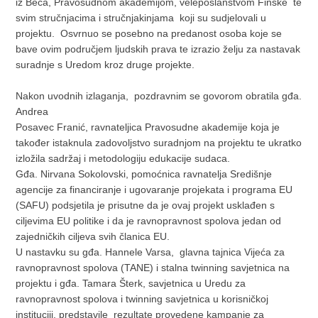
iz Beča, Pravosudnom akademijom, veleposlanstvom Finske te
svim stručnjacima i stručnjakinjama koji su sudjelovali u
projektu. Osvrnuo se posebno na predanost osoba koje se
bave ovim područjem ljudskih prava te izrazio želju za nastavak
suradnje s Uredom kroz druge projekte.
Nakon uvodnih izlaganja, pozdravnim se govorom obratila gđa.
Andrea
Posavec Franić, ravnateljica Pravosudne akademije koja je
također istaknula zadovoljstvo suradnjom na projektu te ukratko
izložila sadržaj i metodologiju edukacije sudaca.
Gđa. Nirvana Sokolovski, pomoćnica ravnatelja Središnje
agencije za financiranje i ugovaranje projekata i programa EU
(SAFU) podsjetila je prisutne da je ovaj projekt usklađen s
ciljevima EU politike i da je ravnopravnost spolova jedan od
zajedničkih ciljeva svih članica EU.
U nastavku su gđa. Hannele Varsa, glavna tajnica Vijeća za
ravnopravnost spolova (TANE) i stalna twinning savjetnica na
projektu i gđa. Tamara Šterk, savjetnica u Uredu za
ravnopravnost spolova i twinning savjetnica u korisničkoj
instituciji, predstavile rezultate provedene kampanje za