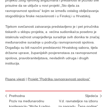
projektu zbog njihovog angažmana i predanosti te pozvao sve
prisutne da se uključe u novi projekt „Sto djela za
ravnopravnost spolova“ kojim se između ostalog obilježavanja
stogodišnjica finske nezavisnosti i u Finskoj i u Hrvatskoj.
Tijekom svečanosti zatvaranja predstavljeno je i pet priručnika
tiskanih u sklopu projekta, a većina sudionika/ca posebno je
istaknula važnost unaprjeđenja suradnje svih dionika te značaj
međunarodne suradnje u području ravnopravnosti spolova.
Događaju su bili nazočni predstavnici Hrvatskog sabora, tijela
državne uprave, županijskih povjerenstava za ravnopravnost
spolova, pravobraniteljstava, nevladinih udruga i drugih
institucija.
Pisane vijesti
|
Projekt "Podrška ravnopravnosti spolova"
Prethodna
Sljedeća
Poziv na međunarodnu
V.d. ravnateljice na izboru
konferenciju “Može li radno
za nagradu „Žena godine“