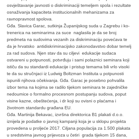
osvještavanje javnosti o diskriminaciji temeljem spola i rezultate
osnaživanja kapaciteta institucionalnih mehanizama za
ravnopravnost spolova.
Gđa. Slavica Garac, sutkinja Županijskog suda u Zagrebu i ko-
trenerica na seminarima za suce naglasila je da se broj
predmeta na sudovima vezanih za diskriminaciju povećava te
da je hrvatsko antidiskriminacijsko zakonodavstvo dobar temelj
za rad sudova. Njen stav da su ciljevi edukacije sudaca
ostvareni u potpunosti, potvrđuju i sami polaznici seminara koji
ističu da su standardi edukacije i pristup temama bili vrlo visoki
te da su stručnjaci iz Ludwig Boltzman Instituta u potpunosti
ispunili njihova očekivanja. Gđa. Garac je posebno pohvalila
izbor tema na kojima se radilo tijekom seminara te zajedničke
nedoumice o formalno procesnom postupanju sudova, poput
visine kazne, obeštećenja, i dr koji su ovisni o plaćama i
životnom standardu građana EU.
Gđa. Martinija Bekavac, izvršna direktorica B1 plakati d.o.o.
iznijela je podatke o javnoj kampanji koja je u sklopu projekta
provedena u proljeće 2017. Ciljana populacija za 1.500 plakata
u sredstvima javnog prijevoza u četiri grada tijekom 15 dana,