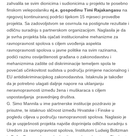
zahvalila se svim dionicima i sudionicima u projektu te posebno
finskom veleposlaniku
nj.e. gospodinu Timi Rajakangasu
na
njegovoj kontinuiranoj podršci tijekom 15 mjeseci provedbe
projekta. Sa zadovoljstvom se osvrnula na postignute rezultate i
odličnu suradnju s partnerskom organizacijom. Naglasila je da
je svrha projekta bila ojačati institucionalne mehanizme za
ravnopravnost spolova s ciljem uvođenja aspekta
ravnopravnosti spolova u javne politike na svim razinama,
podići razinu osviještenosti građana o zakonodavstvu i
mehanizmima zaštite od diskriminacije temeljem spola te
povećati učinkovitost sudstva u području primjene nacionalnog i
EU antidiskriminacijskog zakonodavstva. Istaknula je također
da je potrebno ulagati daljnje napore na uklanjanju
neravnopravnosti između žena i muškaraca s ciljem
uspostavljanja pravednijeg društva.
G. Simo Mannila u ime partnerske institucije pozdravio je
prisutne, te istaknuo sličnost između Hrvatske i Finske u
pogledu ciljeva u području ravnopravnosti spolova. Naglasio je
da je uspješnosti projekta najviše doprinijela odlična suradnju s
Uredom za ravnopravnost spolova, Institutom Ludwig Boltzman