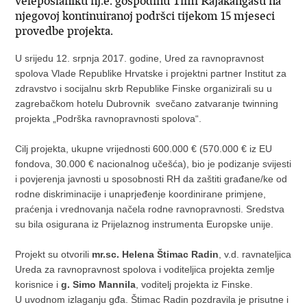
veleposlaniku nj.e. gospodinu Timi Rajakangasu na
njegovoj kontinuiranoj podršci tijekom 15 mjeseci
provedbe projekta.
U srijedu 12. srpnja 2017. godine, Ured za ravnopravnost
spolova Vlade Republike Hrvatske i projektni partner Institut za
zdravstvo i socijalnu skrb Republike Finske organizirali su u
zagrebačkom hotelu Dubrovnik svečano zatvaranje twinning
projekta „Podrška ravnopravnosti spolova“.
Cilj projekta, ukupne vrijednosti 600.000 € (570.000 € iz EU
fondova, 30.000 € nacionalnog učešća), bio je podizanje svijesti
i povjerenja javnosti u sposobnosti RH da zaštiti građane/ke od
rodne diskriminacije i unaprjeđenje koordinirane primjene,
praćenja i vrednovanja načela rodne ravnopravnosti. Sredstva
su bila osigurana iz Prijelaznog instrumenta Europske unije.
Projekt su otvorili
mr.sc. Helena Štimac Radin
, v.d. ravnateljica
Ureda za ravnopravnost spolova i voditeljica projekta zemlje
korisnice i
g. Simo Mannila
, voditelj projekta iz Finske.
U uvodnom izlaganju gđa. Štimac Radin pozdravila je prisutne i