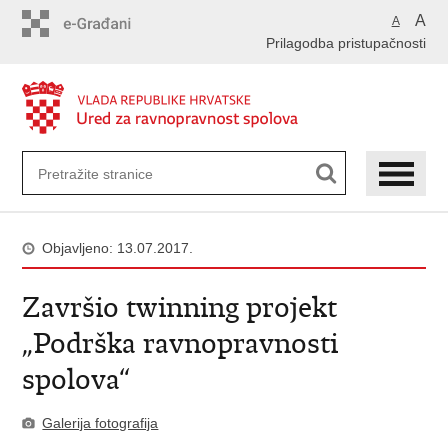
Preskoči
A
A
na
Prilagodba pristupačnosti
glavni
sadržaj
Objavljeno: 13.07.2017.
Završio twinning projekt
„Podrška ravnopravnosti
spolova“
Galerija fotografija