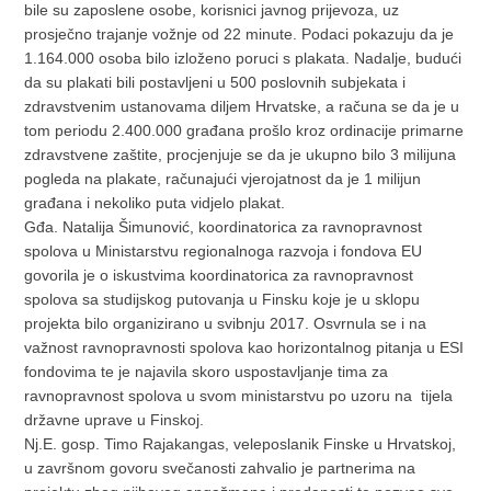
bile su zaposlene osobe, korisnici javnog prijevoza, uz
prosječno trajanje vožnje od 22 minute. Podaci pokazuju da je
1.164.000 osoba bilo izloženo poruci s plakata. Nadalje, budući
da su plakati bili postavljeni u 500 poslovnih subjekata i
zdravstvenim ustanovama diljem Hrvatske, a računa se da je u
tom periodu 2.400.000 građana prošlo kroz ordinacije primarne
zdravstvene zaštite, procjenjuje se da je ukupno bilo 3 milijuna
pogleda na plakate, računajući vjerojatnost da je 1 milijun
građana i nekoliko puta vidjelo plakat.
Gđa. Natalija Šimunović, koordinatorica za ravnopravnost
spolova u Ministarstvu regionalnoga razvoja i fondova EU
govorila je o iskustvima koordinatorica za ravnopravnost
spolova sa studijskog putovanja u Finsku koje je u sklopu
projekta bilo organizirano u svibnju 2017. Osvrnula se i na
važnost ravnopravnosti spolova kao horizontalnog pitanja u ESI
fondovima te je najavila skoro uspostavljanje tima za
ravnopravnost spolova u svom ministarstvu po uzoru na tijela
državne uprave u Finskoj.
Nj.E. gosp. Timo Rajakangas, veleposlanik Finske u Hrvatskoj,
u završnom govoru svečanosti zahvalio je partnerima na