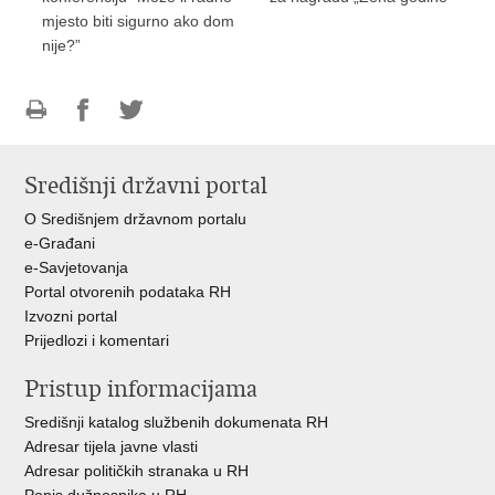
mjesto biti sigurno ako dom
nije?”
Ispiši
Podijeli
Podijeli
stranicu
na
na
Središnji državni portal
Facebooku
Twitteru
O Središnjem državnom portalu
e-Građani
e-Savjetovanja
Portal otvorenih podataka RH
Izvozni portal
Prijedlozi i komentari
Pristup informacijama
Središnji katalog službenih dokumenata RH
Adresar tijela javne vlasti
Adresar političkih stranaka u RH
Popis dužnosnika u RH