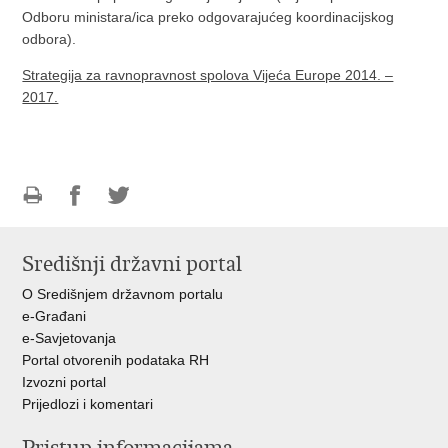
Odboru ministara/ica preko odgovarajućeg koordinacijskog
odbora).
Strategija za ravnopravnost spolova Vijeća Europe 2014. –
2017.
Ispiši
Podijeli
Podijeli
stranicu
na
na
Središnji državni portal
Facebooku
Twitteru
O Središnjem državnom portalu
e-Građani
e-Savjetovanja
Portal otvorenih podataka RH
Izvozni portal
Prijedlozi i komentari