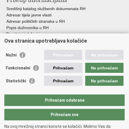
Pristup informacijama
Središnji katalog službenih dokumenata RH
Adresar tijela javne vlasti
Adresar političkih stranaka u RH
Popis dužnosnika u RH
Besplatni telefoni javne uprave
Ova stranica upotrebljava kolačiće
Pozivi za žurnu pomoć
Važne poveznice
Nužni
Prihvaćam
Ne prihvaćam
Vlada Republike Hrvatske
Funkcionalni
Prihvaćam
Ne prihvaćam
Pučka pravobraniteljica
Pravobraniteljica za ravnopravnost spolova
Pravobraniteljica za osobe s invaliditetom
Statistički
Prihvaćam
Ne prihvaćam
Pravobraniteljica za djecu
Odbor za ravnopravnost spolova Hrvatskoga sabora
Europski institut za ravnopravnost spolova
Prihvaćam odabrane
Državni zavod za statistiku
Prihvaćam sve
Na ovoj mrežnoj stranci koriste se kolačići. Molimo Vas da
Povratak na vrh