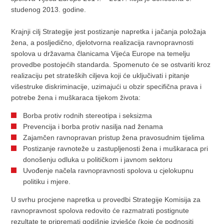
studenog 2013. godine.
Krajnji cilj Strategije jest postizanje napretka i jačanja položaja
žena, a posljedično, djelotvorna realizacija ravnopravnosti
spolova u državama članicama Vijeća Europe na temelju
provedbe postojećih standarda. Spomenuto će se ostvariti kroz
realizaciju pet strateških ciljeva koji će uključivati i pitanje
višestruke diskriminacije, uzimajući u obzir specifična prava i
potrebe žena i muškaraca tijekom života:
Borba protiv rodnih stereotipa i seksizma
Prevencija i borba protiv nasilja nad ženama
Zajamčen ravnopravan pristup žena pravosudnim tijelima
Postizanje ravnoteže u zastupljenosti žena i muškaraca pri
donošenju odluka u političkom i javnom sektoru
Uvođenje načela ravnopravnosti spolova u cjelokupnu
politiku i mjere.
U svrhu procjene napretka u provedbi Strategije Komisija za
ravnopravnost spolova redovito će razmatrati postignute
rezultate te pripremati godišnje izvješće (koje će podnositi