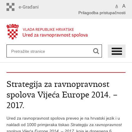
Preskoči
A
A
na
Prilagodba pristupačnosti
glavni
sadržaj
Strategija za ravnopravnost
spolova Vijeća Europe 2014. –
2017.
Ured za ravnopravnost spolova preveo je na hrvatski jezik i u
nakladi od 1000 primjeraka tiskao
Strategiju za ravnopravnost
spolova Vijeća Europe 2014. – 2017.
koja je donesena 6.