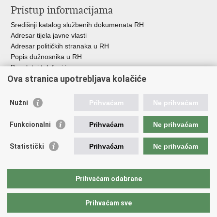
Pristup informacijama
Središnji katalog službenih dokumenata RH
Adresar tijela javne vlasti
Adresar političkih stranaka u RH
Popis dužnosnika u RH
Besplatni telefoni javne uprave
Ova stranica upotrebljava kolačiće
Pozivi za žurnu pomoć
Važne poveznice
Nužni
Prihvaćam
Ne prihvaćam
Vlada Republike Hrvatske
Funkcionalni
Prihvaćam
Ne prihvaćam
Pučka pravobraniteljica
Pravobraniteljica za ravnopravnost spolova
Pravobraniteljica za osobe s invaliditetom
Statistički
Prihvaćam
Ne prihvaćam
Pravobraniteljica za djecu
Odbor za ravnopravnost spolova Hrvatskoga sabora
Europski institut za ravnopravnost spolova
Prihvaćam odabrane
Državni zavod za statistiku
Prihvaćam sve