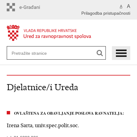
Preskoči
A
A
na
Prilagodba pristupačnosti
glavni
sadržaj
Djelatnice/i Ureda
OVLAŠTENA ZA OBAVLJANJE POSLOVA RAVNATELJA:
Irena Sarta, univ.spec.polit.soc.