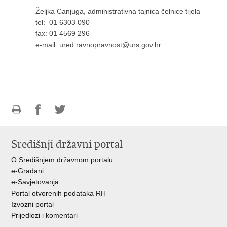
Željka Canjuga, administrativna tajnica čelnice tijela
​tel: 01 6303 090
fax: 01 4569 296
e-mail: ured.ravnopravnost@urs.gov.hr
Ispiši
Podijeli
Podijeli
stranicu
na
na
Središnji državni portal
Facebooku
Twitteru
O Središnjem državnom portalu
e-Građani
e-Savjetovanja
Portal otvorenih podataka RH
Izvozni portal
Prijedlozi i komentari