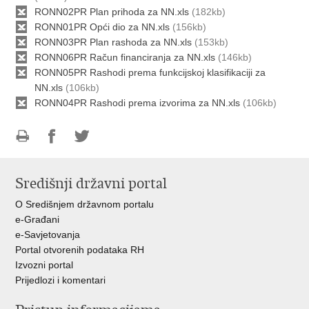
RONN02PR Plan prihoda za NN.xls
(182kb)
RONN01PR Opći dio za NN.xls
(156kb)
RONN03PR Plan rashoda za NN.xls
(153kb)
RONN06PR Račun financiranja za NN.xls
(146kb)
RONN05PR Rashodi prema funkcijskoj klasifikaciji za
NN.xls
(106kb)
RONN04PR Rashodi prema izvorima za NN.xls
(106kb)
Ispiši
Podijeli
Podijeli
stranicu
na
na
Središnji državni portal
Facebooku
Twitteru
O Središnjem državnom portalu
e-Građani
e-Savjetovanja
Portal otvorenih podataka RH
Izvozni portal
Prijedlozi i komentari