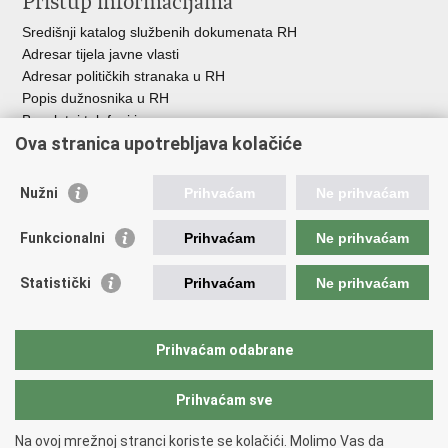
Pristup informacijama
Središnji katalog službenih dokumenata RH
Adresar tijela javne vlasti
Adresar političkih stranaka u RH
Popis dužnosnika u RH
Besplatni telefoni javne uprave
Ova stranica upotrebljava kolačiće
Pozivi za žurnu pomoć
Važne poveznice
Nužni
Prihvaćam
Ne prihvaćam
Vlada Republike Hrvatske
Funkcionalni
Prihvaćam
Ne prihvaćam
Pučka pravobraniteljica
Pravobraniteljica za ravnopravnost spolova
Pravobraniteljica za osobe s invaliditetom
Statistički
Prihvaćam
Ne prihvaćam
Pravobraniteljica za djecu
Odbor za ravnopravnost spolova Hrvatskoga sabora
Europski institut za ravnopravnost spolova
Prihvaćam odabrane
Državni zavod za statistiku
Prihvaćam sve
Na ovoj mrežnoj stranci koriste se kolačići. Molimo Vas da
Povratak na vrh