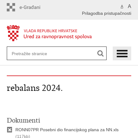
Preskoči
A
A
na
Prilagodba pristupačnosti
glavni
sadržaj
rebalans 2024.
Dokumenti
RONN07PR Posebni dio financijskog plana za NN.xls
(117kb)