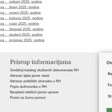
ova - svibanj 2025. godine
va - lipanj 2025. godine
ova - srpanj 2025. godine
ova - kolovoz 2025. godine
ova - rujan 2025. godine
ova - listopad 2025. godine
ova - studeni 2025. godine
ova - prosinac 2025. godine
Pristup informacijama
V
Ov
Središnji katalog službenih dokumenata RH
Vla
Nu
Adresar tijela javne vlasti
Puč
Adresar političkih stranaka u RH
Pra
Fu
Popis dužnosnika u RH
Pra
Besplatni telefoni javne uprave
Pra
St
Pozivi za žurnu pomoć
Odb
Eur
Drž