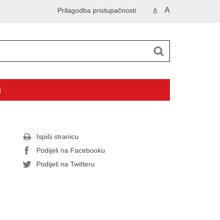
A
Prilagodba pristupačnosti
A
i
Ispiši stranicu
Podijeli na Facebooku
Podijeli na Twitteru