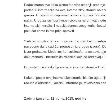
Poduzimamo sve kako bismo što više smanjili smetnje
podaci ili informacije na ovoj internetskoj stranici nala
greške. U takvim slučajevima ne možemo zajamčiti da na
način. Ured za ravnopravnost spolova ne prihvaća odgov
internetskih mreža ili neusklađenosti zbog korisniko
pokušat ćemo ih što prije ispraviti.
Sadržaji s ovih stranica mogu se prenositi bez posebne
navedeno da je sadržaj prenesen iz drugog izvora). D
izvor podataka. Međutim, korisnicima/ama se savjetuje 
dokumenata i internetskih stranica koje se održavaju u
Dopušteno je stavljati poveznicu internet stranice Ure
Kako bi posjet ovoj internetskoj stranici bio što ugodniji
računalo određenu količinu informacija, takozvanih coo
Zadnja izmjena: 12. rujna 2015. godine