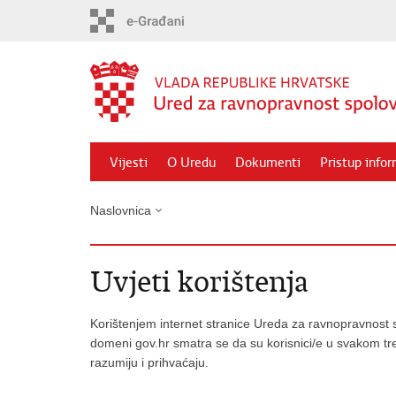
Preskoči
na
glavni
sadržaj
Vijesti
O Uredu
Dokumenti
Pristup info
Naslovnica
Uvjeti korištenja
Korištenjem internet stranice Ureda za ravnopravnost sp
domeni gov.hr smatra se da su korisnici/e u svakom tre
razumiju i prihvaćaju.