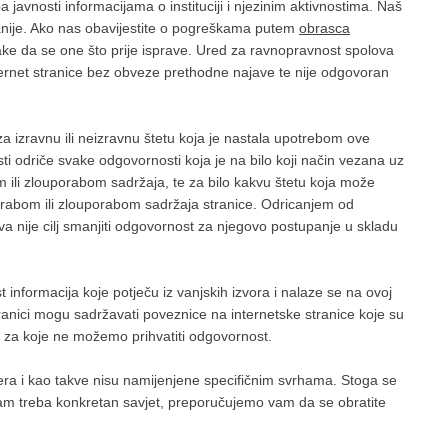
 javnosti informacijama o instituciji i njezinim aktivnostima. Naš
žuriranije. Ako nas obavijestite o pogreškama putem
obrasca
ke da se one što prije isprave. Ured za ravnopravnost spolova
ternet stranice bez obveze prethodne najave te nije odgovoran
 izravnu ili neizravnu štetu koja je nastala upotrebom ove
i odriče svake odgovornosti koja je na bilo koji način vezana uz
m ili zlouporabom sadržaja, te za bilo kakvu štetu koja može
s uporabom ili zlouporabom sadržaja stranice. Odricanjem od
nije cilj smanjiti odgovornost za njegovo postupanje u skladu
informacija koje potječu iz vanjskih izvora i nalaze se na ovoj
stranici mogu sadržavati poveznice na internetske stranice koje su
 za koje ne možemo prihvatiti odgovornost.
tera i kao takve nisu namijenjene specifičnim svrhama. Stoga se
vam treba konkretan savjet, preporučujemo vam da se obratite