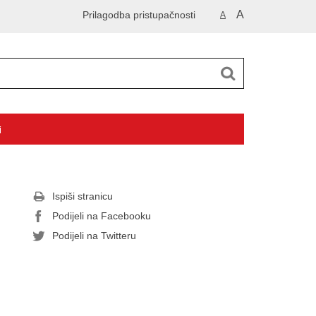
A
Prilagodba pristupačnosti
A
i
Ispiši stranicu
Podijeli na Facebooku
Podijeli na Twitteru