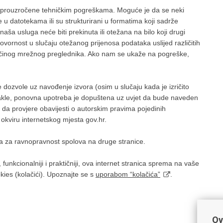
 prouzročene tehničkim pogreškama. Moguće je da se neki
ze u datotekama ili su strukturirani u formatima koji sadrže
ša usluga neće biti prekinuta ili otežana na bilo koji drugi
ornost u slučaju otežanog prijenosa podataka uslijed različitih
va/činog mrežnog preglednika. Ako nam se ukaže na pogreške,
 dozvole uz navođenje izvora (osim u slučaju kada je izričito
akle, ponovna upotreba je dopuštena uz uvjet da bude naveden
da provjere obavijesti o autorskim pravima pojedinih
 okviru internetskog mjesta gov.hr.
da za ravnopravnost spolova na druge stranice.
, funkcionalniji i praktičniji, ova internet stranica sprema na vaše
kies (kolačići). Upoznajte se s
uporabom “kolačića”
.
Ov