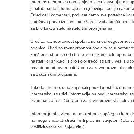
Internetska stranica namijenjena je olakšavanju pristupa
je cilj da su te informacije što cjelovitije, točnije i a
Prijedlozi i komentar
i
, poduzet ćemo sve potrebne kora
zadržava pravo izmjene sadržaja i uvjeta korištenja in
za bilo kakvu štetu nastalu tim promjenama.
Ured za ravnopravnost spolova ne snosi odgovornost za
stranice. Ured za ravnopravnost spolova se u potpunost
korištenje stranice od strane korisnika/ce bilo uporabo
nastati korisniku/ci ili bilo kojoj trećoj strani u vezi 
navedene odgovornosti Uredu za ravnopravnost spolova 
sa zakonskim propisima.
Također, ne možemo zajamčiti pouzdanost i ažuriranost 
internetskoj stranici. Informacije na ovoj internetskoj 
izvan nadzora službi Ureda za ravnopravnost spolova i
Informacije objavljene na ovoj stranici općeg su karak
ne mogu smatrati stručnim ili pravnim savjetom (ako 
kvalificiranom stručnjaku/inji).