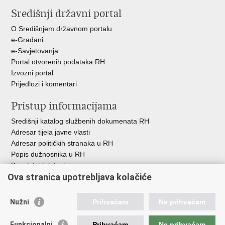
stranicu
na
na
Središnji državni portal
Facebooku
Twitteru
O Središnjem državnom portalu
e-Građani
e-Savjetovanja
Portal otvorenih podataka RH
Izvozni portal
Prijedlozi i komentari
Pristup informacijama
Središnji katalog službenih dokumenata RH
Adresar tijela javne vlasti
Adresar političkih stranaka u RH
Popis dužnosnika u RH
Besplatni telefoni javne uprave
Ova stranica upotrebljava kolačiće
Pozivi za žurnu pomoć
Važne poveznice
Nužni
Prihvaćam
Ne prihvaćam
Vlada Republike Hrvatske
Funkcionalni
Prihvaćam
Ne prihvaćam
Pučka pravobraniteljica