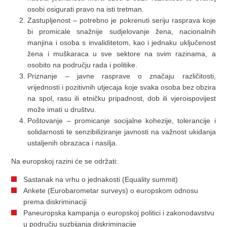
osobi osigurati pravo na isti tretman.
Zastupljenost – potrebno je pokrenuti seriju rasprava koje
bi promicale snažnije sudjelovanje žena, nacionalnih
manjina i osoba s invaliditetom, kao i jednaku uključenost
žena i muškaraca u sve sektore na svim razinama, a
osobito na području rada i politike.
Priznanje – javne rasprave o značaju različitosti,
vrijednosti i pozitivnih utjecaja koje svaka osoba bez obzira
na spol, rasu ili etničku pripadnost, dob ili vjeroispovijest
može imati u društvu.
Poštovanje – promicanje socijalne kohezije, tolerancije i
solidarnosti te senzibiliziranje javnosti na važnost ukidanja
ustaljenih obrazaca i nasilja.
Na europskoj razini će se održati:
Sastanak na vrhu o jednakosti (Equality summit)
Ankete (Eurobarometar surveys) o europskom odnosu
prema diskriminaciji
Paneuropska kampanja o europskoj politici i zakonodavstvu
u području suzbijanja diskriminacije