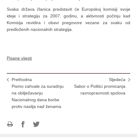
Svaka država članica predstavit će Europskoj komisiji svoje
ideje i strategiju za 2007. godinu, a aktivnosti počinju kad
Komisija revidira i obavi pregovore vezane za svaku od
predloženih nacionalnih strategija.
Pisane vijesti
Prethodna
Sljedeća
Pismo zahvale za suradnju
Sabor o Politici promicanja
na obilježavanju
ravnopravnosti spolova
Nacionalnog dana borbe
protiv nasilja nad ženama
Ispiši
Podijeli
Podijeli