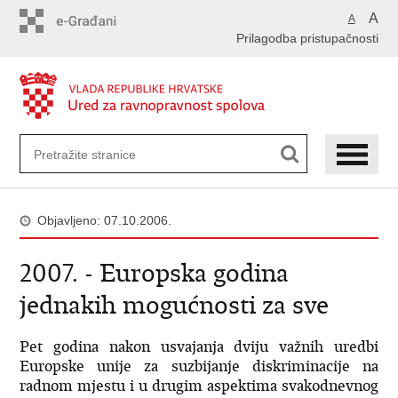
Preskoči
A
A
na
Prilagodba pristupačnosti
glavni
sadržaj
Objavljeno: 07.10.2006.
2007. - Europska godina
jednakih mogućnosti za sve
Pet godina nakon usvajanja dviju važnih uredbi
Europske unije za suzbijanje diskriminacije na
radnom mjestu i u drugim aspektima svakodnevnog