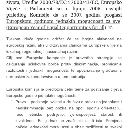
života, Uredbe 2000/78/EC i 2000/43/EC, Europsko
Vijeće i Parlament su u lipnju 2006. usvojili
prijedlog Komisije da se 2007. godina proglasi
Europskom godinom jednakih mogućnosti za sve
(European Year of Equal Opportunities for all)
.
Tijekom iduće godine održat će se brojne aktivnosti na
europskoj razini, ali i u državama članicama Europske unije na
lokalnoj, regionalnoj i nacionalnoj razini.
Cilj ove Europske kampanje je provedba strategija za
osiguranje učinkovite borbe protiv diskriminacije, promicanje
različitosti i jednakih mogućnosti, te upoznavanje građana s
europskim zakonodavstvom u tom području.
Europska komisija je predložila četiri teme za postizanje ciljeva
Europske godine jednakih mogućnosti:
Prava – podizanje svijesti u društvu o pravu na jednakost i
nediskriminaciju bez obzira na spol, spolnu orijentaciju,
rasu, etničko podrijetlo, vjeroispovijest, starost, ili
invalidnost. Biti jednak ne znači biti isti ili ista. Primjena
načela jednakosti mora uzeti u obzir različitosti te svakoj