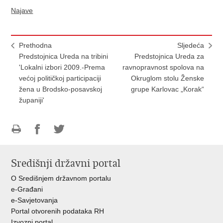
Najave
Prethodna
Sljedeća
Predstojnica Ureda na tribini
Predstojnica Ureda za
'Lokalni izbori 2009.-Prema
ravnopravnost spolova na
većoj političkoj participaciji
Okruglom stolu Ženske
žena u Brodsko-posavskoj
grupe Karlovac „Korak“
županiji'
Ispiši
Podijeli
Podijeli
stranicu
na
na
Središnji državni portal
Facebooku
Twitteru
O Središnjem državnom portalu
e-Građani
e-Savjetovanja
Portal otvorenih podataka RH
Izvozni portal