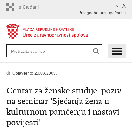
Preskoči
A
A
na
Prilagodba pristupačnosti
glavni
sadržaj
Objavljeno: 29.03.2009.
Centar za ženske studije: poziv
na seminar 'Sjećanja žena u
kulturnom pamćenju i nastavi
povijesti'