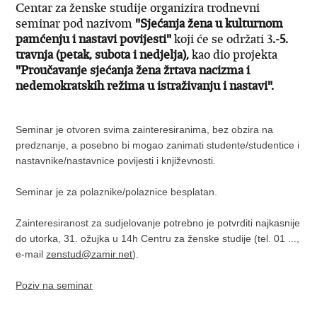
Centar za ženske studije organizira trodnevni
seminar pod nazivom
"Sjećanja žena u kulturnom
pamćenju i nastavi povijesti"
koji će se održati 3
.-5.
travnja (petak, subota i nedjelja),
kao dio projekta
"Proučavanje sjećanja žena žrtava nacizma i
nedemokratskih režima u istraživanju i nastavi".
Seminar je otvoren svima zainteresiranima, bez obzira na
predznanje, a posebno bi mogao zanimati studente/studentice i
nastavnike/nastavnice povijesti i književnosti.
Seminar je za polaznike/polaznice besplatan.
Zainteresiranost za sudjelovanje potrebno je potvrditi najkasnije
do utorka, 31. ožujka u 14h Centru za ženske studije (tel. 01 ...,
e-mail
zenstud@zamir.net
).
Poziv na seminar