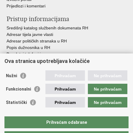
Prijedlozi i komentari
Pristup informacijama
Središnji katalog službenih dokumenata RH
Adresar tijela javne vlasti
Adresar političkih stranaka u RH
Popis dužnosnika u RH
Besplatni telefoni javne uprave
Ova stranica upotrebljava kolačiće
Pozivi za žurnu pomoć
Važne poveznice
Nužni
Prihvaćam
Ne prihvaćam
Vlada Republike Hrvatske
Funkcionalni
Prihvaćam
Ne prihvaćam
Pučka pravobraniteljica
Pravobraniteljica za ravnopravnost spolova
Pravobraniteljica za osobe s invaliditetom
Statistički
Prihvaćam
Ne prihvaćam
Pravobraniteljica za djecu
Odbor za ravnopravnost spolova Hrvatskoga sabora
Europski institut za ravnopravnost spolova
Prihvaćam odabrane
Državni zavod za statistiku