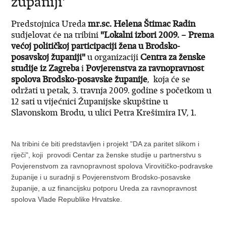
županiji'
Predstojnica Ureda
mr.sc. Helena Štimac Radin
sudjelovat će na tribini
"Lokalni izbori 2009. – Prema
većoj političkoj participaciji žena u Brodsko-
posavskoj županiji"
u organizaciji
Centra za ženske
studije iz Zagreba
i
Povjerenstva za ravnopravnost
spolova Brodsko-posavske županije
, koja će se
održati u petak, 3. travnja 2009. godine s početkom u
12 sati u vijećnici Županijske skupštine u
Slavonskom Brodu, u ulici Petra Krešimira IV, 1.
Na tribini će biti predstavljen i projekt "DA za paritet slikom i
riječi", koji provodi Centar za ženske studije u partnerstvu s
Povjerenstvom za ravnopravnost spolova Virovitičko-podravske
županije i u suradnji s Povjerenstvom Brodsko-posavske
županije, a uz financijsku potporu Ureda za ravnopravnost
spolova Vlade Republike Hrvatske.