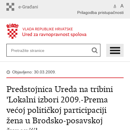
Preskoči
A
A
na
Prilagodba pristupačnosti
glavni
sadržaj
Objavljeno: 30.03.2009.
Predstojnica Ureda na tribini
'Lokalni izbori 2009.-Prema
većoj političkoj participaciji
žena u Brodsko-posavskoj