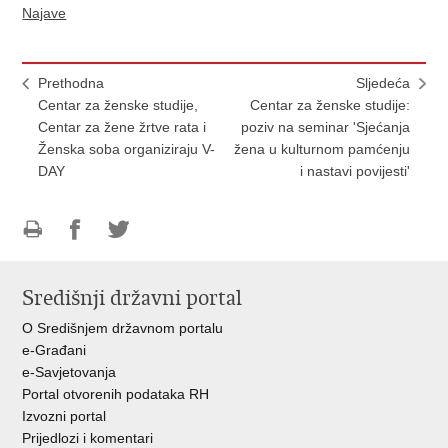
Najave
Prethodna
Sljedeća
Centar za ženske studije,
Centar za ženske studije:
Centar za žene žrtve rata i
poziv na seminar 'Sjećanja
Ženska soba organiziraju V-
žena u kulturnom pamćenju
DAY
i nastavi povijesti'
Ispiši
Podijeli
Podijeli
stranicu
na
na
Središnji državni portal
Facebooku
Twitteru
O Središnjem državnom portalu
e-Građani
e-Savjetovanja
Portal otvorenih podataka RH
Izvozni portal
Prijedlozi i komentari