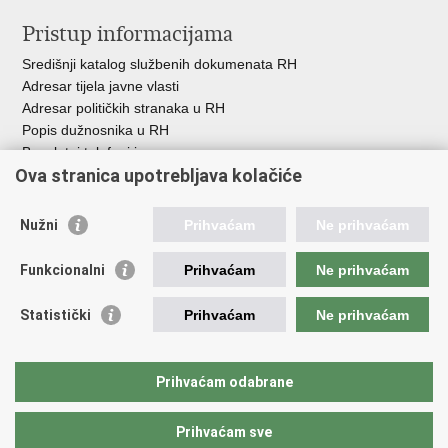
Pristup informacijama
Središnji katalog službenih dokumenata RH
Adresar tijela javne vlasti
Adresar političkih stranaka u RH
Popis dužnosnika u RH
Besplatni telefoni javne uprave
Ova stranica upotrebljava kolačiće
Pozivi za žurnu pomoć
Važne poveznice
Nužni
Prihvaćam
Ne prihvaćam
Vlada Republike Hrvatske
Funkcionalni
Prihvaćam
Ne prihvaćam
Pučka pravobraniteljica
Pravobraniteljica za ravnopravnost spolova
Pravobraniteljica za osobe s invaliditetom
Statistički
Prihvaćam
Ne prihvaćam
Pravobraniteljica za djecu
Odbor za ravnopravnost spolova Hrvatskoga sabora
Europski institut za ravnopravnost spolova
Prihvaćam odabrane
Državni zavod za statistiku
Prihvaćam sve