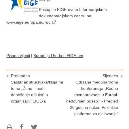
Pristupite EIGE-ovom Informacijskom
dokumentacijskom centru na:
www.eige.europa.eu/rdc
Pisane vijesti
|
Suradnja Ureda s EIGE-om
Prethodna
Sljedeća
Sastanak stručnjaka/kinja na
Održana međunarodna
temu „Žene i moć i
konferencija „Rodna
donošenje odluka“ u
ravnopravnost u Europi:
organizaciji EIGE-a
nedovršen posao? - Pregled
20 godina nakon Pekinške
platforme za djelovanje“