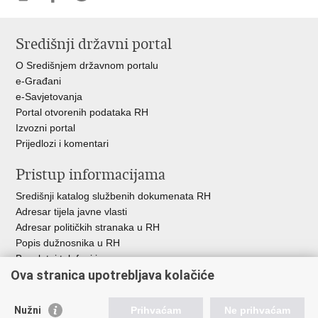
Ispiši
Podijeli
Podijeli
stranicu
na
na
Središnji državni portal
Facebooku
Twitteru
O Središnjem državnom portalu
e-Građani
e-Savjetovanja
Portal otvorenih podataka RH
Izvozni portal
Prijedlozi i komentari
Pristup informacijama
Središnji katalog službenih dokumenata RH
Adresar tijela javne vlasti
Adresar političkih stranaka u RH
Popis dužnosnika u RH
Besplatni telefoni javne uprave
Ova stranica upotrebljava kolačiće
Pozivi za žurnu pomoć
Važne poveznice
Nužni
Prihvaćam
Ne prihvaćam