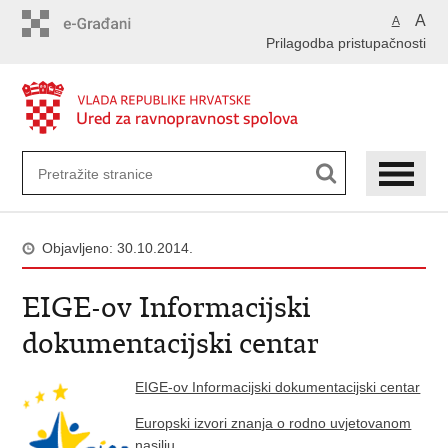
Preskoči
A
A
na
Prilagodba pristupačnosti
glavni
sadržaj
Objavljeno: 30.10.2014.
EIGE-ov Informacijski
dokumentacijski centar
EIGE-ov Informacijski dokumentacijski centar
Europski izvori znanja o rodno uvjetovanom
nasilju