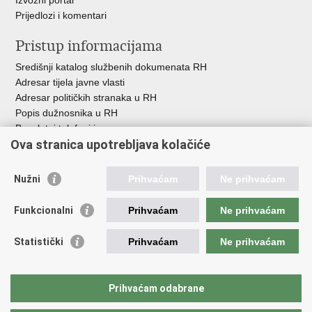
Prijedlozi i komentari
Pristup informacijama
Središnji katalog službenih dokumenata RH
Adresar tijela javne vlasti
Adresar političkih stranaka u RH
Popis dužnosnika u RH
Besplatni telefoni javne uprave
Ova stranica upotrebljava kolačiće
Pozivi za žurnu pomoć
Važne poveznice
Nužni
Prihvaćam
Ne prihvaćam
Vlada Republike Hrvatske
Funkcionalni
Prihvaćam
Ne prihvaćam
Pučka pravobraniteljica
Pravobraniteljica za ravnopravnost spolova
Pravobraniteljica za osobe s invaliditetom
Statistički
Prihvaćam
Ne prihvaćam
Pravobraniteljica za djecu
Odbor za ravnopravnost spolova Hrvatskoga sabora
Europski institut za ravnopravnost spolova
Prihvaćam odabrane
Državni zavod za statistiku