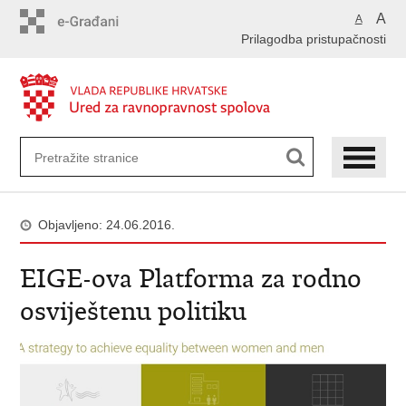
Preskoči
A
A
na
Prilagodba pristupačnosti
glavni
sadržaj
Objavljeno: 24.06.2016.
EIGE-ova Platforma za rodno
osviještenu politiku