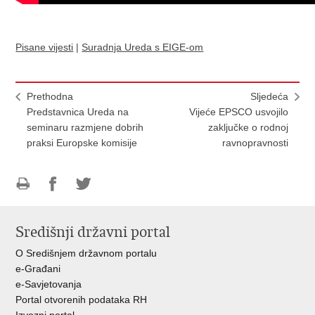
Pisane vijesti
|
Suradnja Ureda s EIGE-om
Prethodna
Sljedeća
Predstavnica Ureda na
Vijeće EPSCO usvojilo
seminaru razmjene dobrih
zaključke o rodnoj
praksi Europske komisije
ravnopravnosti
Ispiši
Podijeli
Podijeli
stranicu
na
na
Središnji državni portal
Facebooku
Twitteru
O Središnjem državnom portalu
e-Građani
e-Savjetovanja
Portal otvorenih podataka RH
Izvozni portal