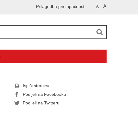
A
Prilagodba pristupačnosti
A
i
Ispiši stranicu
Podijeli na Facebooku
Podijeli na Twitteru