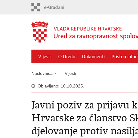
Preskoči
na
glavni
sadržaj
Vijesti
O Uredu
Dokumenti
Pristup info
Naslovnica
Vijesti
Objavljeno: 10.10.2025.
Javni poziv za prijavu 
Hrvatske za članstvo S
djelovanje protiv nasilj