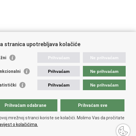
a stranica upotrebljava kolačiće
žni
Prihvaćam
Ne prihvaćam
ažne poveznice
nkcionalni
Prihvaćam
Ne prihvaćam
da Republike Hrvatske
ka pravobraniteljica
atistički
Prihvaćam
Ne prihvaćam
vobraniteljica za ravnopravnost spolova
vobraniteljica za osobe s invaliditetom
vobraniteljica za djecu
Prihvaćam odabrane
Prihvaćam sve
or za ravnopravnost spolova Hrvatskoga sabora
opski institut za ravnopravnost spolova
ovoj mrežnoj stranci koriste se kolačići. Molimo Vas da pročitate
avni zavod za statistiku
vijest o kolačićima.