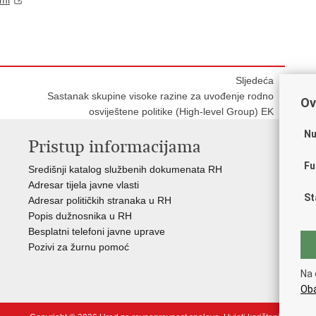
Sljedeća
Sastanak skupine visoke razine za uvođenje rodno
Ov
osviještene politike (High-level Group) EK
Nu
Pristup informacijama
V
Fu
Središnji katalog službenih dokumenata RH
Vla
Adresar tijela javne vlasti
Puč
St
Adresar političkih stranaka u RH
Pra
Popis dužnosnika u RH
Pra
Besplatni telefoni javne uprave
Pra
Pozivi za žurnu pomoć
Odb
Eur
Na 
Drž
Oba