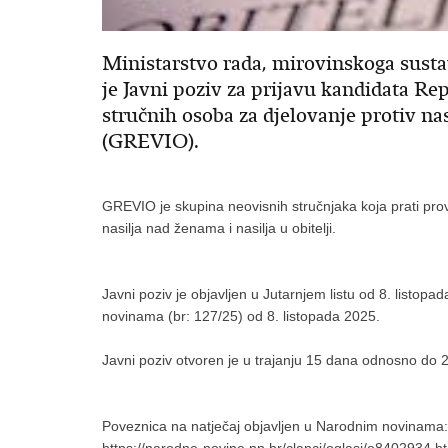
Ministarstvo rada, mirovinskoga sustava
je Javni poziv za prijavu kandidata Re
stručnih osoba za djelovanje protiv nas
(GREVIO).
GREVIO je skupina neovisnih stručnjaka koja prati pro
nasilja nad ženama i nasilja u obitelji.
Javni poziv je objavljen u Jutarnjem listu od 8. listop
novinama (br: 127/25) od 8. listopada 2025.
Javni poziv otvoren je u trajanju 15 dana odnosno do 2
Poveznica na natječaj objavljen u Narodnim novinama:
https://narodne-novine.nn.hr/clanci/oglasi/o8402934.h