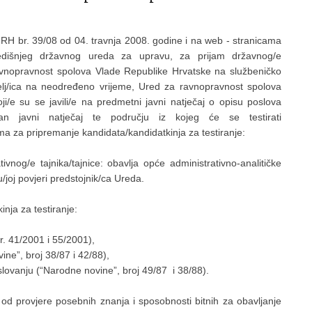
H br. 39/08 od 04. travnja 2008. godine i na web - stranicama
dišnjeg državnog ureda za upravu, za prijam državnog/e
avnopravnost spolova Vlade Republike Hrvatske na službeničko
šitelj/ica na neodređeno vrijeme, Ured za ravnopravnost spolova
i/e su se javili/e na predmetni javni natječaj o opisu poslova
n javni natječaj te području iz kojeg će se testirati
ima za pripremanje kandidata/kandidatkinja za testiranje:
nog/e tajnika/tajnice: obavlja opće administrativno-analitičke
joj povjeri predstojnik/ca Ureda.
inja za testiranje:
41/2001 i 55/2001),
, broj 38/87 i 42/88),
nju (“Narodne novine”, broj 49/87 i 38/88).
e od provjere posebnih znanja i sposobnosti bitnih za obavljanje