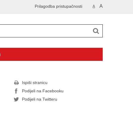
A
Prilagodba pristupačnosti
A
i
Ispiši stranicu
Podijeli na Facebooku
Podijeli na Twitteru