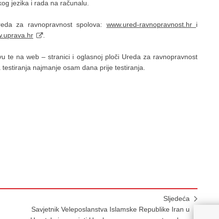
og jezika i rada na računalu.
reda za ravnopravnost spolova:
www.ured-ravnopravnost.hr
i
.uprava.hr
.
u te na web – stranici i oglasnoj ploči Ureda za ravnopravnost
 testiranja najmanje osam dana prije testiranja.
Sljedeća
Savjetnik Veleposlanstva Islamske Republike Iran u