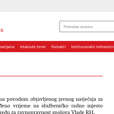
rmacijama
Istaknute teme
Kontakti
Institucionalni mehanizm
ma povodom objavljenog javnog natječaja za
đeno vrijeme na službeničko radno mjesto
Uredu za ravnopravnost spolova Vlade RH.