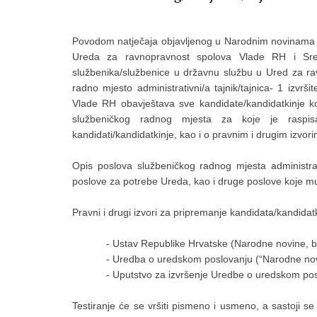
Povodom natječaja objavljenog u Narodnim novinama R
Ureda za ravnopravnost spolova Vlade RH i Sre
službenika/službenice u državnu službu u Ured za r
radno mjesto administrativni/a tajnik/tajnica- 1 izvr
Vlade RH obavještava sve kandidate/kandidatkinje koj
službeničkog radnog mjesta za koje je raspisa
kandidati/kandidatkinje, kao i o pravnim i drugim izvor
Opis poslova službeničkog radnog mjesta administrativ
poslove za potrebe Ureda, kao i druge poslove koje mu/
Pravni i drugi izvori za pripremanje kandidata/kandidatk
- Ustav Republike Hrvatske (Narodne novine, br. 
- Uredba o uredskom poslovanju (“Narodne novine”
- Uputstvo za izvršenje Uredbe o uredskom poslova
Testiranje će se vršiti pismeno i usmeno, a sastoji s