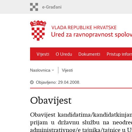
Preskoči
na
glavni
sadržaj
Vijesti
O Uredu
Dokumenti
Pristup info
Naslovnica
Vijesti
Objavljeno: 29.04.2008.
Obavijest
Obavijest kandidatima/kandidatkinja
prijam u državnu službu na neodre
administrativnog/e tajnika/tajnice u 