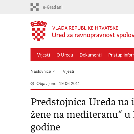
Preskoči
na
glavni
sadržaj
Vijesti
O Uredu
Dokumenti
Pristup info
Naslovnica
Vijesti
Objavljeno: 19.06.2011.
Predstojnica Ureda na i
žene na mediteranu“ u P
godine