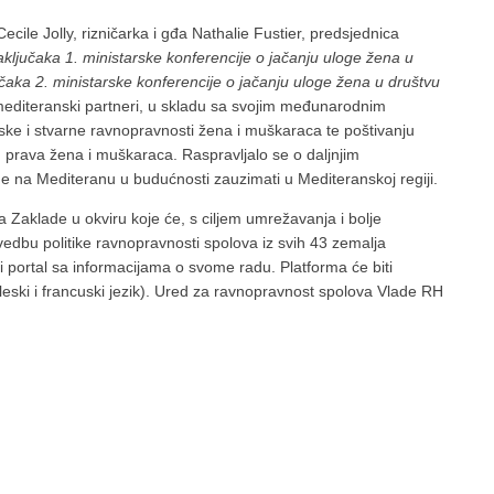
ecile Jolly, rizničarka i gđa Nathalie Fustier, predsjednica
ključaka 1. ministarske konferencije o jačanju uloge žena u
čaka 2. ministarske konferencije o jačanju uloge žena u društvu
editeranski partneri, u skladu sa svojim međunarodnim
ke i stvarne ravnopravnosti žena i muškaraca te poštivanju
ih prava žena i muškaraca. Raspravljalo se o daljnjim
ne na Mediteranu u budućnosti zauzimati u Mediteranskoj regiji.
a Zaklade u okviru koje će, s ciljem umrežavanja i bolje
vedbu politike ravnopravnosti spolova iz svih 43 zemalja
ki portal sa informacijama o svome radu. Platforma će biti
leski i francuski jezik). Ured za ravnopravnost spolova Vlade RH