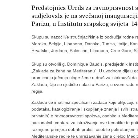
Predstojnica Ureda za ravnopravnost 
sudjelovala je na svečanoj inauguracij
Parizu, u Institutu arapskog svijeta 14.
Skupu su nazočili/e stručnjaci/kinje iz područja rodne r
Maroka, Belgije, Libanona, Danske, Tunisa, Italije, Ka
Hrvatske, Jordana, Palestine, Libanona, Crne Gore, Sl
Skup su otvorili g. Dominique Baudis, predsjednik Insti
„Zaklade za žene na Mediteranu“. U uvodnom dijelu gđa 
promicanju jačanja uloge žene u društvu istaknuvši da
Zaklada, čije se sjedište nalazi u Parizu, u svom radu
regije.
Zaklada će imati niz specifičnih zadaća koje uključuju
podataka, katalogiziranje i skupljanje znanja i svih istra
privatnih) o ravnopravnosti spolova, osobito u Meditera
nacionalnih centara za istraživanje ove tematike te po
razmjene primjera dobrih praksi, osobito pokretanjem
Mediteranske regije te umrežavanje žena cijelog Medi