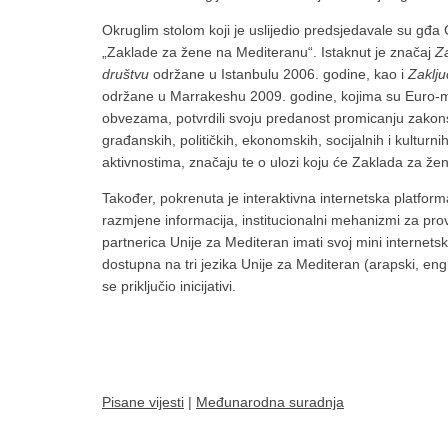
Okruglim stolom koji je uslijedio predsjedavale su gđa C
„Zaklade za žene na Mediteranu“. Istaknut je značaj
Za
društvu
održane u Istanbulu 2006. godine, kao i
Zaklju
održane u Marrakeshu 2009. godine, kojima su Euro-m
obvezama, potvrdili svoju predanost promicanju zakons
građanskih, političkih, ekonomskih, socijalnih i kulturn
aktivnostima, značaju te o ulozi koju će Zaklada za že
Također, pokrenuta je interaktivna internetska platform
razmjene informacija, institucionalni mehanizmi za pro
partnerica Unije za Mediteran imati svoj mini internets
dostupna na tri jezika Unije za Mediteran (arapski, eng
se priključio inicijativi.
Pisane vijesti
|
Međunarodna suradnja