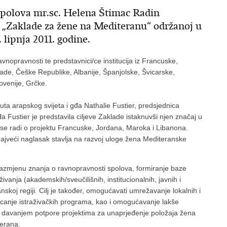
spolova mr.sc. Helena Štimac Radin
i „Zaklade za žene na Mediteranu“ održanoj u
 lipnja 2011. godine.
avnopravnosti te predstavnici/ce institucija iz Francuske,
nade, Češke Republike, Albanije, Španjolske, Švicarske,
ovenije, Grčke.
tuta arapskog svijeta i gđa Nathalie Fustier, predsjednica
Fustier je predstavila ciljeve Zaklade istaknuvši njen značaj u
 se radi o projektu Francuske, Jordana, Maroka i Libanona.
 najveći naglasak stavlja na razvoj uloge žena Mediteranske
 razmjenu znanja o ravnopravnosti spolova, formiranje baze
živanja (akademskih/sveučilišnih, institucionalnih, javnih i
nskoj regiji. Cilj je također, omogućavati umrežavanje lokalnih i
ticanje istraživačkih programa, kao i omogućavanje lakše
 i davanjem potpore projektima za unaprjeđenje položaja žena
terana.