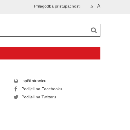
A
Prilagodba pristupačnosti
A
i
Ispiši stranicu
Podijeli na Facebooku
Podijeli na Twitteru