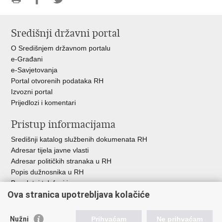
Ispiši
Podijeli
Podijeli
stranicu
na
na
Središnji državni portal
Facebooku
Twitteru
O Središnjem državnom portalu
e-Građani
e-Savjetovanja
Portal otvorenih podataka RH
Izvozni portal
Prijedlozi i komentari
Pristup informacijama
Središnji katalog službenih dokumenata RH
Adresar tijela javne vlasti
Adresar političkih stranaka u RH
Popis dužnosnika u RH
Besplatni telefoni javne uprave
Ova stranica upotrebljava kolačiće
Pozivi za žurnu pomoć
Važne poveznice
Nužni
Prihvaćam
Ne prihvaćam