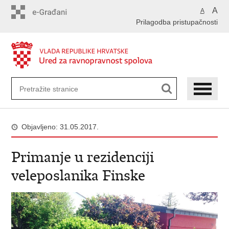
Preskoči
A
A
na
Prilagodba pristupačnosti
glavni
sadržaj
Objavljeno: 31.05.2017.
Primanje u rezidenciji
veleposlanika Finske