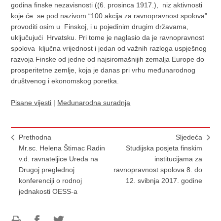
godina finske nezavisnosti ((6. prosinca 1917.), niz aktivnosti
koje će se pod nazivom “100 akcija za ravnopravnost spolova”
provoditi osim u Finskoj, i u pojedinim drugim državama,
uključujući Hrvatsku. Pri tome je naglasio da je ravnopravnost
spolova ključna vrijednost i jedan od važnih razloga uspješnog
razvoja Finske od jedne od najsiromašnijih zemalja Europe do
prosperitetne zemlje, koja je danas pri vrhu međunarodnog
društvenog i ekonomskog poretka.
Pisane vijesti
|
Međunarodna suradnja
Prethodna
Sljedeća
Mr.sc. Helena Štimac Radin
Studijska posjeta finskim
v.d. ravnateljice Ureda na
institucijama za
Drugoj preglednoj
ravnopravnost spolova 8. do
konferenciji o rodnoj
12. svibnja 2017. godine
jednakosti OESS-a