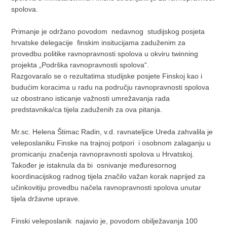
spolova.
Primanje je održano povodom nedavnog studijskog posjeta
hrvatske delegacije finskim insitucijama zaduženim za
provedbu politike ravnopravnosti spolova u okviru twinning
projekta „Podrška ravnopravnosti spolova“.
Razgovaralo se o rezultatima studijske posjete Finskoj kao i
budućim koracima u radu na području ravnopravnosti spolova
uz obostrano isticanje važnosti umrežavanja rada
predstavnika/ca tijela zaduženih za ova pitanja.
Mr.sc. Helena Štimac Radin, v.d. ravnateljice Ureda zahvalila je
veleposlaniku Finske na trajnoj potpori i osobnom zalaganju u
promicanju značenja ravnopravnosti spolova u Hrvatskoj.
Također je istaknula da bi osnivanje međuresornog
koordinacijskog radnog tijela značilo važan korak naprijed za
učinkovitiju provedbu načela ravnopravnosti spolova unutar
tijela državne uprave.
Finski veleposlanik najavio je, povodom obilježavanja 100