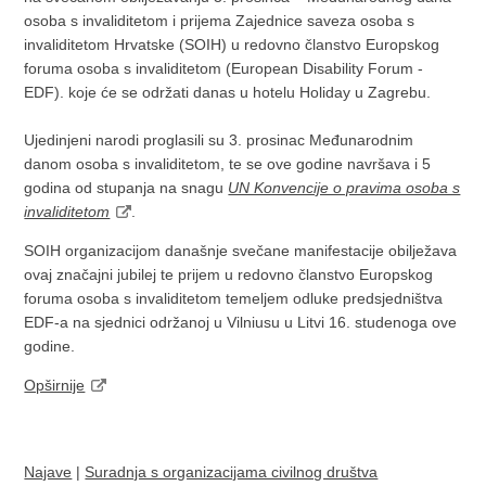
osoba s invaliditetom i prijema Zajednice saveza osoba s
invaliditetom Hrvatske (SOIH) u redovno članstvo Europskog
foruma osoba s invaliditetom (European Disability Forum -
EDF). koje će se održati danas u hotelu Holiday u Zagrebu.
Ujedinjeni narodi proglasili su 3. prosinac Međunarodnim
danom osoba s invaliditetom, te se ove godine navršava i 5
godina od stupanja na snagu
UN Konvencije o pravima osoba s
invaliditetom
.
SOIH organizacijom današnje svečane manifestacije obilježava
ovaj značajni jubilej te prijem u redovno članstvo Europskog
foruma osoba s invaliditetom temeljem odluke predsjedništva
EDF-a na sjednici održanoj u Vilniusu u Litvi 16. studenoga ove
godine.
Opširnije
Najave
|
Suradnja s organizacijama civilnog društva