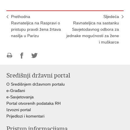
Prethodna
Sljedeća
Ravnateljica na Raspravi o
Ravnateljica na sastanku
pristupu pravdi žena žrtava
Savjetodavnog odbora za
nasilja u Parizu
jednake mogućnosti za žene
i muškarce
Ispiši
Podijeli
Podijeli
stranicu
na
na
Središnji državni portal
Facebooku
Twitteru
O Središnjem državnom portalu
e-Građani
e-Savjetovanja
Portal otvorenih podataka RH
Izvozni portal
Prijedlozi i komentari
Pristup informacijama