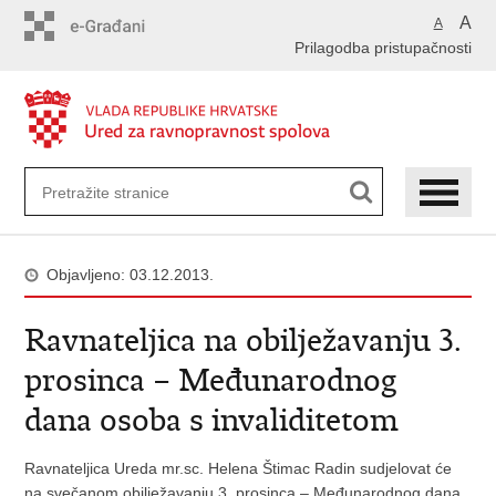
Preskoči
A
A
na
Prilagodba pristupačnosti
glavni
sadržaj
Objavljeno: 03.12.2013.
Ravnateljica na obilježavanju 3.
prosinca – Međunarodnog
dana osoba s invaliditetom
Ravnateljica Ureda mr.sc. Helena Štimac Radin sudjelovat će
na svečanom obilježavanju 3. prosinca – Međunarodnog dana