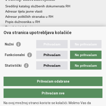
Središnji katalog službenih dokumenata RH
Adresar tijela javne vlasti
Adresar političkih stranaka u RH
Popis dužnosnika u RH
Besplatni telefoni javne uprave
Ova stranica upotrebljava kolačiće
Pozivi za žurnu pomoć
Važne poveznice
Nužni
Prihvaćam
Ne prihvaćam
Vlada Republike Hrvatske
Funkcionalni
Prihvaćam
Ne prihvaćam
Pučka pravobraniteljica
Pravobraniteljica za ravnopravnost spolova
Pravobraniteljica za osobe s invaliditetom
Statistički
Prihvaćam
Ne prihvaćam
Pravobraniteljica za djecu
Odbor za ravnopravnost spolova Hrvatskoga sabora
Europski institut za ravnopravnost spolova
Prihvaćam odabrane
Državni zavod za statistiku
Prihvaćam sve
Na ovoj mrežnoj stranci koriste se kolačići. Molimo Vas da
Povratak na vrh