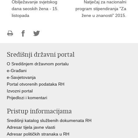
Obilježavanje svjetskog
Natječaj za nacionalni
dana seoskih žena - 15.
program stipendiranja "Za
listopada
žene u znanosti" 2015.
Ispiši
Podijeli
Podijeli
stranicu
na
na
Središnji državni portal
Facebooku
Twitteru
O Središnjem državnom portalu
e-Građani
e-Savjetovanja
Portal otvorenih podataka RH
Izvozni portal
Prijedlozi i komentari
Pristup informacijama
Središnji katalog službenih dokumenata RH
Adresar tijela javne vlasti
Adresar političkih stranaka u RH