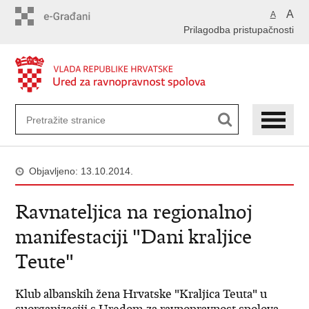
Preskoči
A
A
na
Prilagodba pristupačnosti
glavni
sadržaj
Objavljeno: 13.10.2014.
Ravnateljica na regionalnoj
manifestaciji "Dani kraljice
Teute"
Klub albanskih žena Hrvatske "Kraljica Teuta" u