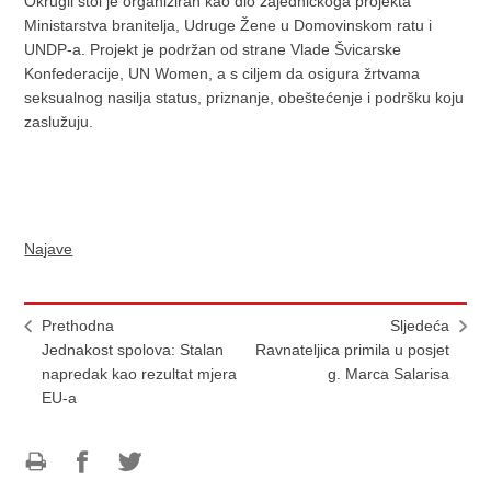
Okrugli stol je organiziran kao dio zajedničkoga projekta
Ministarstva branitelja, Udruge Žene u Domovinskom ratu i
UNDP-a. Projekt je podržan od strane Vlade Švicarske
Konfederacije, UN Women, a s ciljem da osigura žrtvama
seksualnog nasilja status, priznanje, obeštećenje i podršku koju
zaslužuju.
Najave
Prethodna
Sljedeća
Jednakost spolova: Stalan
Ravnateljica primila u posjet
napredak kao rezultat mjera
g. Marca Salarisa
EU-a
Ispiši
Podijeli
Podijeli