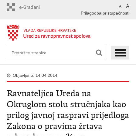
Preskoči
A
A
na
Prilagodba pristupačnosti
glavni
sadržaj
Objavljeno: 14.04.2014.
Ravnateljica Ureda na
Okruglom stolu stručnjaka kao
prilog javnoj raspravi prijedloga
Zakona o pravima žrtava