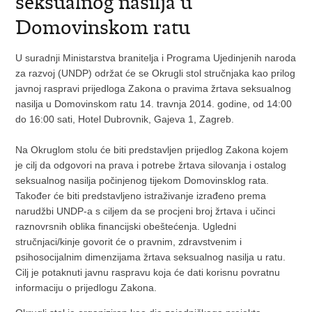
seksualnog nasilja u
Domovinskom ratu
U suradnji Ministarstva branitelja i Programa Ujedinjenih naroda
za razvoj (UNDP) održat će se Okrugli stol stručnjaka kao prilog
javnoj raspravi prijedloga Zakona o pravima žrtava seksualnog
nasilja u Domovinskom ratu 14. travnja 2014. godine, od 14:00
do 16:00 sati, Hotel Dubrovnik, Gajeva 1, Zagreb.
Na Okruglom stolu će biti predstavljen prijedlog Zakona kojem
je cilj da odgovori na prava i potrebe žrtava silovanja i ostalog
seksualnog nasilja počinjenog tijekom Domovinsklog rata.
Također će biti predstavljeno istraživanje izrađeno prema
narudžbi UNDP-a s ciljem da se procjeni broj žrtava i učinci
raznovrsnih oblika financijski obeštećenja. Ugledni
stručnjaci/kinje govorit će o pravnim, zdravstvenim i
psihosocijalnim dimenzijama žrtava seksualnog nasilja u ratu.
Cilj je potaknuti javnu raspravu koja će dati korisnu povratnu
informaciju o prijedlogu Zakona.