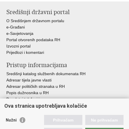
stranicu
na
na
Središnji državni portal
Facebooku
Twitteru
O Središnjem državnom portalu
e-Građani
e-Savjetovanja
Portal otvorenih podataka RH
Izvozni portal
Prijedlozi i komentari
Pristup informacijama
Središnji katalog službenih dokumenata RH
Adresar tijela javne vlasti
Adresar političkih stranaka u RH
Popis dužnosnika u RH
Besplatni telefoni javne uprave
Ova stranica upotrebljava kolačiće
Pozivi za žurnu pomoć
Važne poveznice
Nužni
Prihvaćam
Ne prihvaćam
Vlada Republike Hrvatske