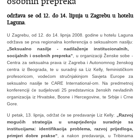
osobnih prepreka“
održava se od 12. do 14. lipnja u Zagrebu u hotelu
Laguna
.
U Zagrebu, od 12. do 14. lipnja 2008. godine u hotelu Laguna
održava se prva regionalna konferencija o seksualnom nasilju:
„Seksualno nasilje - nadilaženje institucionalnih,
socijalnih i osobnih prepreka“
, u organizaciji Ženske sobe -
Centra za seksualna prava iz Zagreba i Autonomnog ženskog
centra iz Beograda, te u suradnji sa Liz Kelly, feminističkom
profesoricom, vodećom stručnjakinjom Savjeta Europe za
seksualno nasilje te CARE International-om. Na predmetnoj
konferenciji će sudjelovati 25 predstavnica ženskih nevladinih
organizacija iz Hrvatske, Bosne i Hercegovine, te Srbije i Crne
Gore.
U petak, 13. lipnja, održat će se predavanje Liz Kelly:
„Razvoj
mogućih strategija u unaprjeđenju suradnje sa
institucijama: identifikacija problema, razvoj prijedloga,
primjeri dobre prakse“
, a nakon predavanja, u Tribinama