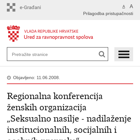
Preskoči
A
A
na
Prilagodba pristupačnosti
glavni
sadržaj
Objavljeno: 11.06.2008.
Regionalna konferencija
ženskih organizacija
„Seksualno nasilje - nadilaženje
institucionalnih, socijalnih i