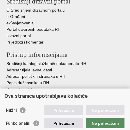
Središnji državni portal
Facebooku
Twitteru
O Središnjem državnom portalu
e-Građani
e-Savjetovanja
Portal otvorenih podataka RH
Izvozni portal
Prijedlozi i komentari
Pristup informacijama
Središnji katalog službenih dokumenata RH
Adresar tijela javne vlasti
Adresar političkih stranaka u RH
Popis dužnosnika u RH
Besplatni telefoni javne uprave
Ova stranica upotrebljava kolačiće
Pozivi za žurnu pomoć
Važne poveznice
Nužni
Prihvaćam
Ne prihvaćam
Vlada Republike Hrvatske
Funkcionalni
Prihvaćam
Ne prihvaćam
Pučka pravobraniteljica
Pravobraniteljica za ravnopravnost spolova