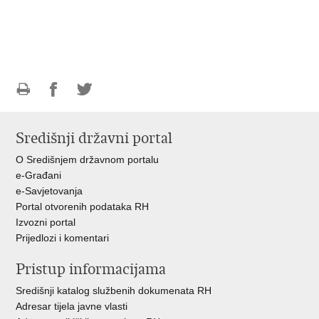
Ispiši
Podijeli
Podijeli
stranicu
na
na
Središnji državni portal
Facebooku
Twitteru
O Središnjem državnom portalu
e-Građani
e-Savjetovanja
Portal otvorenih podataka RH
Izvozni portal
Prijedlozi i komentari
Pristup informacijama
Središnji katalog službenih dokumenata RH
Adresar tijela javne vlasti