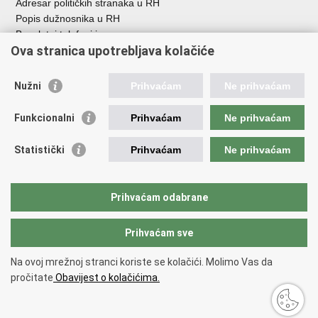
Adresar političkih stranaka u RH
Popis dužnosnika u RH
Besplatni telefoni javne uprave
Ova stranica upotrebljava kolačiće
Pozivi za žurnu pomoć
Važne poveznice
Nužni
Prihvaćam
Ne prihvaćam
Vlada Republike Hrvatske
Funkcionalni
Prihvaćam
Ne prihvaćam
Pučka pravobraniteljica
Pravobraniteljica za ravnopravnost spolova
Pravobraniteljica za osobe s invaliditetom
Statistički
Prihvaćam
Ne prihvaćam
Pravobraniteljica za djecu
Odbor za ravnopravnost spolova Hrvatskoga sabora
Europski institut za ravnopravnost spolova
Prihvaćam odabrane
Državni zavod za statistiku
Prihvaćam sve
Na ovoj mrežnoj stranci koriste se kolačići. Molimo Vas da
Povratak na vrh
pročitate
Obavijest o kolačićima.
Copyright © 2026 Ured za ravnopravnost spolova.
Uvjeti korištenja
.