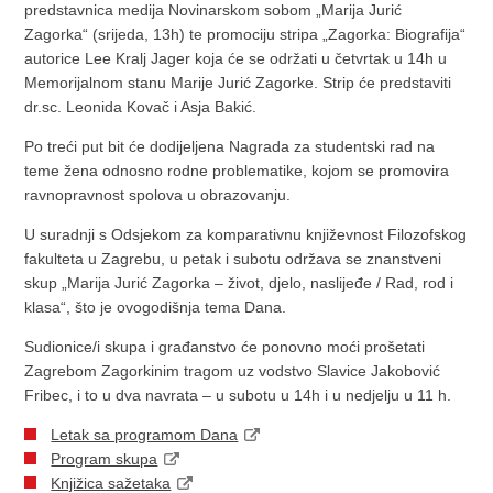
predstavnica medija Novinarskom sobom „Marija Jurić
Zagorka“ (srijeda, 13h) te promociju stripa „Zagorka: Biografija“
autorice Lee Kralj Jager koja će se održati u četvrtak u 14h u
Memorijalnom stanu Marije Jurić Zagorke. Strip će predstaviti
dr.sc. Leonida Kovač i Asja Bakić.
Po treći put bit će dodijeljena Nagrada za studentski rad na
teme žena odnosno rodne problematike, kojom se promovira
ravnopravnost spolova u obrazovanju.
U suradnji s Odsjekom za komparativnu književnost Filozofskog
fakulteta u Zagrebu, u petak i subotu održava se znanstveni
skup „Marija Jurić Zagorka – život, djelo, naslijeđe / Rad, rod i
klasa“, što je ovogodišnja tema Dana.
Sudionice/i skupa i građanstvo će ponovno moći prošetati
Zagrebom Zagorkinim tragom uz vodstvo Slavice Jakobović
Fribec, i to u dva navrata – u subotu u 14h i u nedjelju u 11 h.
Letak sa programom Dana
Program skupa
Knjižica sažetaka