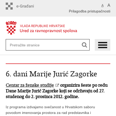
Preskoči
A
A
na
Prilagodba pristupačnosti
glavni
sadržaj
6. dani Marije Jurić Zagorke
Centar za ženske studije
organizira šeste po redu
Dane Marije Jurić Zagorke koji se održavaju od 27.
studenog do 2. prosinca 2012. godine.
Iz programa izdvajamo svečanost u Hrvatskom saboru
povodom imenovanja prostora za rad predstavnika i