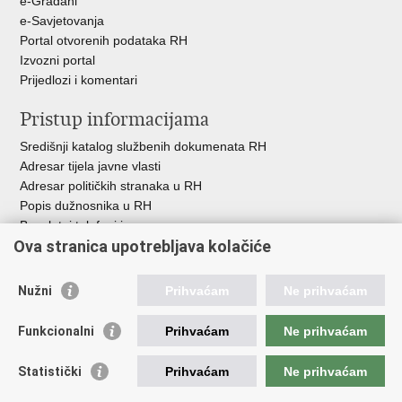
e-Građani
e-Savjetovanja
Portal otvorenih podataka RH
Izvozni portal
Prijedlozi i komentari
Pristup informacijama
Središnji katalog službenih dokumenata RH
Adresar tijela javne vlasti
Adresar političkih stranaka u RH
Popis dužnosnika u RH
Besplatni telefoni javne uprave
Ova stranica upotrebljava kolačiće
Pozivi za žurnu pomoć
Važne poveznice
Nužni
Prihvaćam
Ne prihvaćam
Vlada Republike Hrvatske
Funkcionalni
Pučka pravobraniteljica
Prihvaćam
Ne prihvaćam
Pravobraniteljica za ravnopravnost spolova
Pravobraniteljica za osobe s invaliditetom
Statistički
Prihvaćam
Ne prihvaćam
Pravobraniteljica za djecu