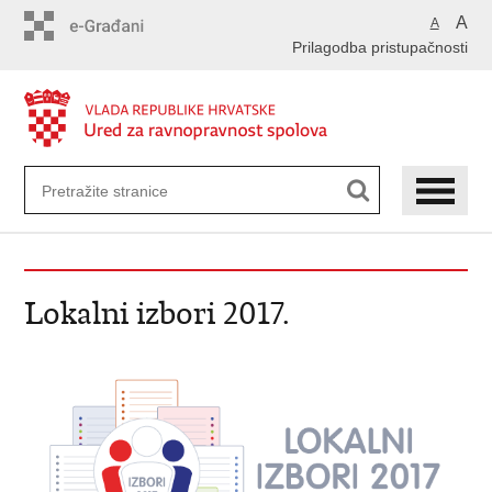
Preskoči
A
A
na
Prilagodba pristupačnosti
glavni
sadržaj
Lokalni izbori 2017.