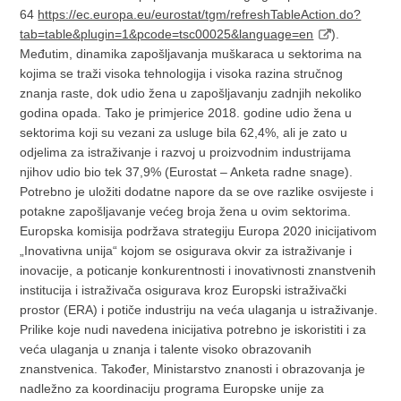
64
https://ec.europa.eu/eurostat/tgm/refreshTableAction.do?
tab=table&plugin=1&pcode=tsc00025&language=en
).
Međutim, dinamika zapošljavanja muškaraca u sektorima na
kojima se traži visoka tehnologija i visoka razina stručnog
znanja raste, dok udio žena u zapošljavanju zadnjih nekoliko
godina opada. Tako je primjerice 2018. godine udio žena u
sektorima koji su vezani za usluge bila 62,4%, ali je zato u
odjelima za istraživanje i razvoj u proizvodnim industrijama
njihov udio bio tek 37,9% (Eurostat – Anketa radne snage).
Potrebno je uložiti dodatne napore da se ove razlike osvijeste i
potakne zapošljavanje većeg broja žena u ovim sektorima.
Europska komisija podržava strategiju Europa 2020 inicijativom
„Inovativna unija“ kojom se osigurava okvir za istraživanje i
inovacije, a poticanje konkurentnosti i inovativnosti znanstvenih
institucija i istraživača osigurava kroz Europski istraživački
prostor (ERA) i potiče industriju na veća ulaganja u istraživanje.
Prilike koje nudi navedena inicijativa potrebno je iskoristiti i za
veća ulaganja u znanja i talente visoko obrazovanih
znanstvenica. Također, Ministarstvo znanosti i obrazovanja je
nadležno za koordinaciju programa Europske unije za