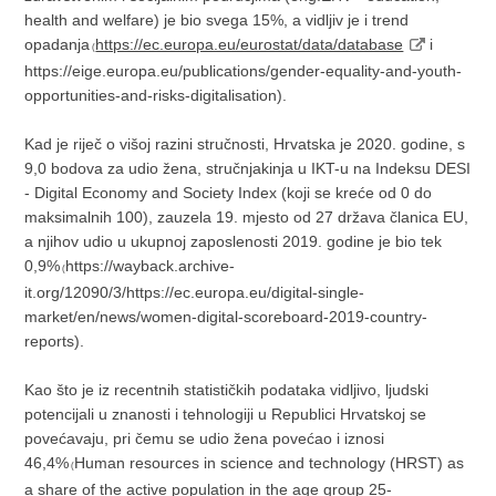
health and welfare) je bio svega 15%, a vidljiv je i trend
opadanja
https://ec.europa.eu/eurostat/data/database
i
(
https://eige.europa.eu/publications/gender-equality-and-youth-
opportunities-and-risks-digitalisation).
Kad je riječ o višoj razini stručnosti, Hrvatska je 2020. godine, s
9,0 bodova za udio žena, stručnjakinja u IKT-u na Indeksu DESI
- Digital Economy and Society Index (koji se kreće od 0 do
maksimalnih 100), zauzela 19. mjesto od 27 država članica EU,
a njihov udio u ukupnoj zaposlenosti 2019. godine je bio tek
0,9%
https://wayback.archive-
(
it.org/12090/3/https://ec.europa.eu/digital-single-
market/en/news/women-digital-scoreboard-2019-country-
reports).
Kao što je iz recentnih statističkih podataka vidljivo, ljudski
potencijali u znanosti i tehnologiji u Republici Hrvatskoj se
povećavaju, pri čemu se udio žena povećao i iznosi
46,4%
Human resources in science and technology (HRST) as
(
a share of the active population in the age group 25-