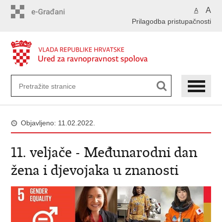
Preskoči
A
A
na
Prilagodba pristupačnosti
glavni
sadržaj
Objavljeno: 11.02.2022.
11. veljače - Međunarodni dan
žena i djevojaka u znanosti