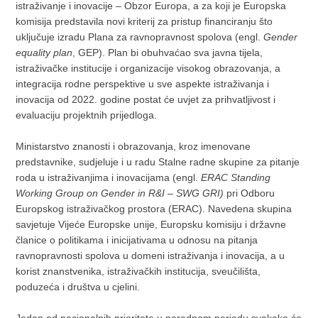
istraživanje i inovacije – Obzor Europa, a za koji je Europska
komisija predstavila novi kriterij za pristup financiranju što
uključuje izradu Plana za ravnopravnost spolova (engl.
Gender
equality plan
, GEP). Plan bi obuhvaćao sva javna tijela,
istraživačke institucije i organizacije visokog obrazovanja, a
integracija rodne perspektive u sve aspekte istraživanja i
inovacija od 2022. godine postat će uvjet za prihvatljivost i
evaluaciju projektnih prijedloga.
Ministarstvo znanosti i obrazovanja, kroz imenovane
predstavnike, sudjeluje i u radu Stalne radne skupine za pitanje
roda u istraživanjima i inovacijama (engl.
ERAC Standing
Working Group on Gender in R&I – SWG GRI)
pri Odboru
Europskog istraživačkog prostora (ERAC). Navedena skupina
savjetuje Vijeće Europske unije, Europsku komisiju i državne
članice o politikama i inicijativama u odnosu na pitanja
ravnopravnosti spolova u domeni istraživanja i inovacija, a u
korist znanstvenika, istraživačkih institucija, sveučilišta,
poduzeća i društva u cjelini.