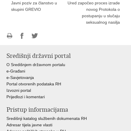
Javni poziv za članstvo u
Ured započeo proces izrade
skupini GREVIO
novog Protokola o
postupanju u slučaju
seksualnog nasilja
Ispiši
Podijeli
Podijeli
stranicu
na
na
Središnji državni portal
Facebooku
Twitteru
O Središnjem državnom portalu
e-Građani
e-Savjetovanja
Portal otvorenih podataka RH
Izvozni portal
Prijedlozi i komentari
Pristup informacijama
Središnji katalog službenih dokumenata RH
Adresar tijela javne vlasti