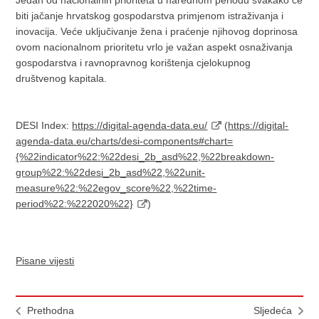
Jedan od nacionalnih prioriteta u narednom periodu svakako će
biti jačanje hrvatskog gospodarstva primjenom istraživanja i
inovacija. Veće uključivanje žena i praćenje njihovog doprinosa
ovom nacionalnom prioritetu vrlo je važan aspekt osnaživanja
gospodarstva i ravnopravnog korištenja cjelokupnog
društvenog kapitala.
DESI Index:
https://digital-agenda-data.eu/
(
https://digital-
agenda-data.eu/charts/desi-components#chart=
{%22indicator%22:%22desi_2b_asd%22,%22breakdown-
group%22:%22desi_2b_asd%22,%22unit-
measure%22:%22egov_score%22,%22time-
period%22:%222020%22}
)
Pisane vijesti
Prethodna
Sljedeća