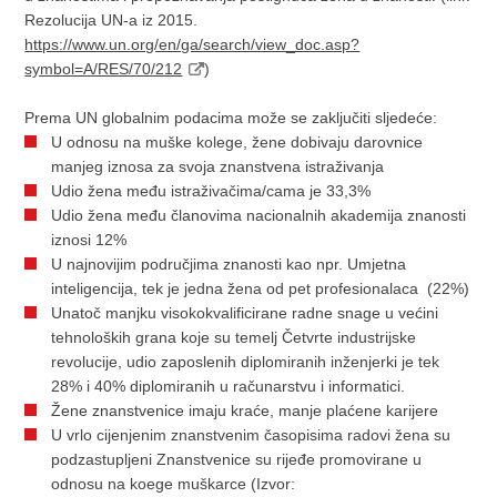
Rezolucija UN-a iz 2015.
https://www.un.org/en/ga/search/view_doc.asp?
symbol=A/RES/70/212
)
Prema UN globalnim podacima može se zaključiti sljedeće:
U odnosu na muške kolege, žene dobivaju darovnice
manjeg iznosa za svoja znanstvena istraživanja
Udio žena među istraživačima/cama je 33,3%
Udio žena među članovima nacionalnih akademija znanosti
iznosi 12%
U najnovijim područjima znanosti kao npr. Umjetna
inteligencija, tek je jedna žena od pet profesionalaca (22%)
Unatoč manjku visokokvalificirane radne snage u većini
tehnoloških grana koje su temelj Četvrte industrijske
revolucije, udio zaposlenih diplomiranih inženjerki je tek
28% i 40% diplomiranih u računarstvu i informatici.
Žene znanstvenice imaju kraće, manje plaćene karijere
U vrlo cijenjenim znanstvenim časopisima radovi žena su
podzastupljeni Znanstvenice su rijeđe promovirane u
odnosu na koege muškarce (Izvor: