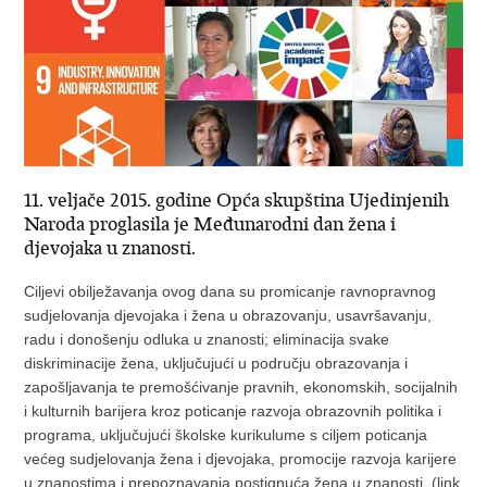
11. veljače 2015. godine Opća skupština Ujedinjenih
Naroda proglasila je Međunarodni dan žena i
djevojaka u znanosti.
Ciljevi obilježavanja ovog dana su promicanje ravnopravnog
sudjelovanja djevojaka i žena u obrazovanju, usavršavanju,
radu i donošenju odluka u znanosti; eliminacija svake
diskriminacije žena, uključujući u području obrazovanja i
zapošljavanja te premošćivanje pravnih, ekonomskih, socijalnih
i kulturnih barijera kroz poticanje razvoja obrazovnih politika i
programa, uključujući školske kurikulume s ciljem poticanja
većeg sudjelovanja žena i djevojaka, promocije razvoja karijere
u znanostima i prepoznavanja postignuća žena u znanosti. (link