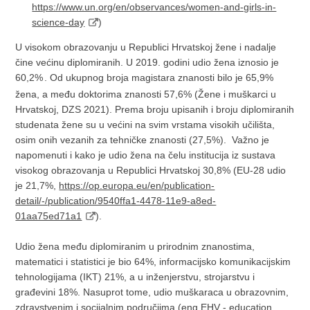
https://www.un.org/en/observances/women-and-girls-in-
science-day
)
U visokom obrazovanju u Republici Hrvatskoj žene i nadalje
čine većinu diplomiranih. U 2019. godini udio žena iznosio je
60,2%
. Od ukupnog broja magistara znanosti bilo je 65,9%
žena, a među doktorima znanosti 57,6% (Žene i muškarci u
Hrvatskoj, DZS 2021). Prema broju upisanih i broju diplomiranih
studenata žene su u većini na svim vrstama visokih učilišta,
osim onih vezanih za tehničke znanosti (27,5%). Važno je
napomenuti i kako je udio žena na čelu institucija iz sustava
visokog obrazovanja u Republici Hrvatskoj 30,8% (EU-28 udio
je 21,7%,
https://op.europa.eu/en/publication-
detail/-/publication/9540ffa1-4478-11e9-a8ed-
01aa75ed71a1
).
Udio žena među diplomiranim u prirodnim znanostima,
matematici i statistici je bio 64%, informacijsko komunikacijskim
tehnologijama (IKT) 21%, a u inženjerstvu, strojarstvu i
građevini 18%. Nasuprot tome, udio muškaraca u obrazovnim,
zdravstvenim i socijalnim područjima (eng.EHV - education,