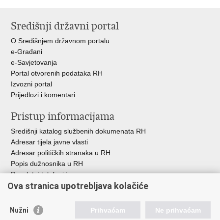
Ispiši
Podijeli
Podijeli
stranicu
na
na
Središnji državni portal
Facebooku
Twitteru
O Središnjem državnom portalu
e-Građani
e-Savjetovanja
Portal otvorenih podataka RH
Izvozni portal
Prijedlozi i komentari
Pristup informacijama
Središnji katalog službenih dokumenata RH
Adresar tijela javne vlasti
Adresar političkih stranaka u RH
Popis dužnosnika u RH
Besplatni telefoni javne uprave
Ova stranica upotrebljava kolačiće
Pozivi za žurnu pomoć
Važne poveznice
Nužni
Prihvaćam
Ne prihvaćam