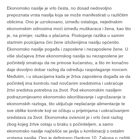
Ekonomsko nasilje je vrlo česta, no dosad nedovoljno
prepoznata vrsta nasilja koja se može manifestirati u različitim
oblicima. Ono je uzrokovano, između ostaloga, nejednakim
ekonomskim odnosima moći između muškaraca i žena, kao što
je, na primjer, razlika u plaćama. Postojanje razlika u samim
startnim pozicijama čini žene izloženijima nasilju općenito.
Ekonomsko nasilje pogađa i zaposlene i nezaposlene žene. U
više slučajeva žrtve ekonomskog nasilja su nezaposlene jer
počinitelji smatraju da ne prinose kućanstvu, a što im konačno
daje dovoljno dobar razlog da određuju raspolaganje novcem.
Međutim, i u situacijama kada je žrtva zaposlena događa se da
počinitelj ima kontrolu nad novčanim sredstvima i uskraćuje
žrtvi sredstva potrebna za život. Pod ekonomskim nasiljem
podrazumijevamo ekonomsko iskorištavanje i ugrožavanje iz
ekonomskih razloga, što uključuje neplaćanje alimentacije te
sve oblike kontrole koji se očituju u prijetnjama i uskraćivanjem
sredstava za život. Ekonomska ovisnost je i vrlo čest razlog
zbog kojeg žrtve ostaju u braku s počiniteljem, a samo
ekonomsko nasilje najčešće se javlja u kombinaciji s ostalim
vrstama nasilja. Ono je definirano člankom 10. Zakona o zaštiti