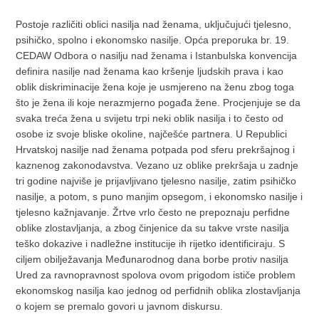
Postoje različiti oblici nasilja nad ženama, uključujući tjelesno,
psihičko, spolno i ekonomsko nasilje. Opća preporuka br. 19.
CEDAW Odbora o nasilju nad ženama i Istanbulska konvencija
definira nasilje nad ženama kao kršenje ljudskih prava i kao
oblik diskriminacije žena koje je usmjereno na ženu zbog toga
što je žena ili koje nerazmjerno pogađa žene. Procjenjuje se da
svaka treća žena u svijetu trpi neki oblik nasilja i to često od
osobe iz svoje bliske okoline, najčešće partnera. U Republici
Hrvatskoj nasilje nad ženama potpada pod sferu prekršajnog i
kaznenog zakonodavstva. Vezano uz oblike prekršaja u zadnje
tri godine najviše je prijavljivano tjelesno nasilje, zatim psihičko
nasilje, a potom, s puno manjim opsegom, i ekonomsko nasilje i
tjelesno kažnjavanje. Žrtve vrlo često ne prepoznaju perfidne
oblike zlostavljanja, a zbog činjenice da su takve vrste nasilja
teško dokazive i nadležne institucije ih rijetko identificiraju. S
ciljem obilježavanja Međunarodnog dana borbe protiv nasilja
Ured za ravnopravnost spolova ovom prigodom ističe problem
ekonomskog nasilja kao jednog od perfidnih oblika zlostavljanja
o kojem se premalo govori u javnom diskursu.