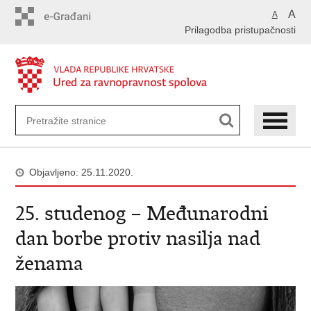
Preskoči
A
A
na
Prilagodba pristupačnosti
glavni
sadržaj
Objavljeno: 25.11.2020.
25. studenog – Međunarodni
dan borbe protiv nasilja nad
ženama