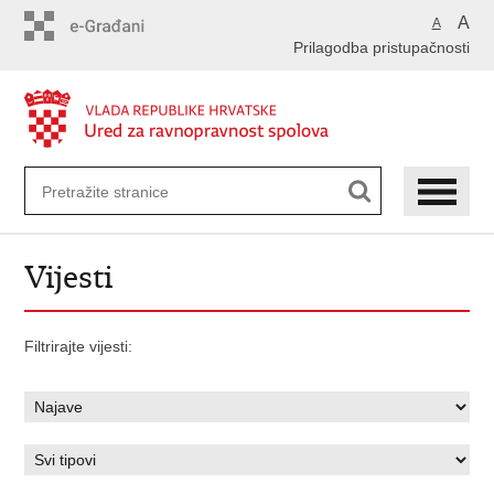
Preskoči
A
A
na
Prilagodba pristupačnosti
glavni
sadržaj
Vijesti
Filtrirajte vijesti: