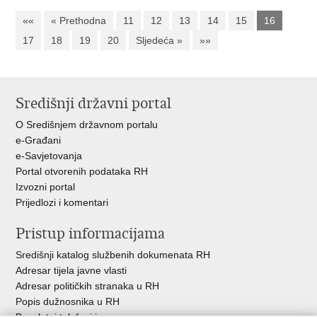
««
« Prethodna
11
12
13
14
15
16
17
18
19
20
Sljedeća »
»»
Središnji državni portal
O Središnjem državnom portalu
e-Građani
e-Savjetovanja
Portal otvorenih podataka RH
Izvozni portal
Prijedlozi i komentari
Pristup informacijama
Središnji katalog službenih dokumenata RH
Adresar tijela javne vlasti
Adresar političkih stranaka u RH
Popis dužnosnika u RH