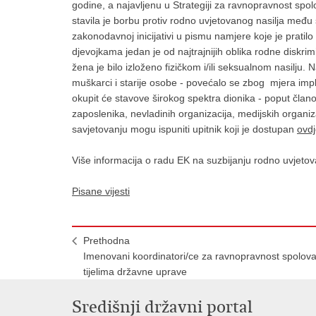
godine, a najavljenu u Strategiji za ravnopravnost s
stavila je borbu protiv rodno uvjetovanog nasilja među
zakonodavnoj inicijativi u pismu namjere koje je pratil
djevojkama jedan je od najtrajnijih oblika rodne diskrim
žena je bilo izloženo fizičkom i/ili seksualnom nasilju. 
muškarci i starije osobe - povećalo se zbog mjera im
okupit će stavove širokog spektra dionika - poput član
zaposlenika, nevladinih organizacija, medijskih organiza
savjetovanju mogu ispuniti upitnik koji je dostupan
ovd
Više informacija o radu EK na suzbijanju rodno uvjeto
Pisane vijesti
Prethodna
Imenovani koordinatori/ce za ravnopravnost spolova
tijelima državne uprave
Središnji državni portal