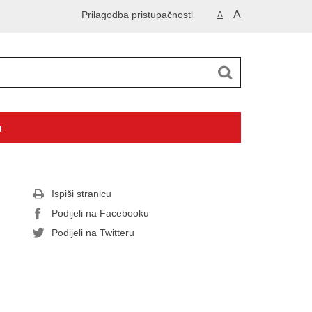
A
Prilagodba pristupačnosti
A
i
Ispiši stranicu
Podijeli na Facebooku
Podijeli na Twitteru