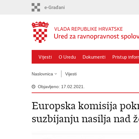
Preskoči
na
glavni
sadržaj
Vijesti
O Uredu
Dokumenti
Pristup info
Naslovnica
Vijesti
Objavljeno: 17.02.2021.
Europska komisija pokr
suzbijanju nasilja nad ž