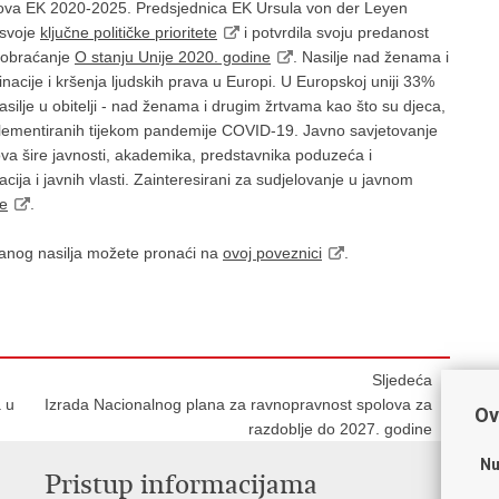
polova EK 2020-2025. Predsjednica EK Ursula von der Leyen
 svoje
ključne političke prioritete
i potvrdila svoju predanost
o obraćanje
O stanju Unije 2020. godine
. Nasilje nad ženama i
inacije i kršenja ljudskih prava u Europi. U Europskoj uniji 33%
Nasilje u obitelji - nad ženama i drugim žrtvama kao što su djeca,
plementiranih tijekom pandemije COVID-19. Javno savjetovanje
ova šire javnosti, akademika, predstavnika poduzeća i
cija i javnih vlasti. Zainteresirani za sudjelovanje u javnom
je
.
vanog nasilja možete pronaći na
ovoj poveznici
.
Sljedeća
 u
Izrada Nacionalnog plana za ravnopravnost spolova za
Ov
razdoblje do 2027. godine
Nu
Pristup informacijama
V