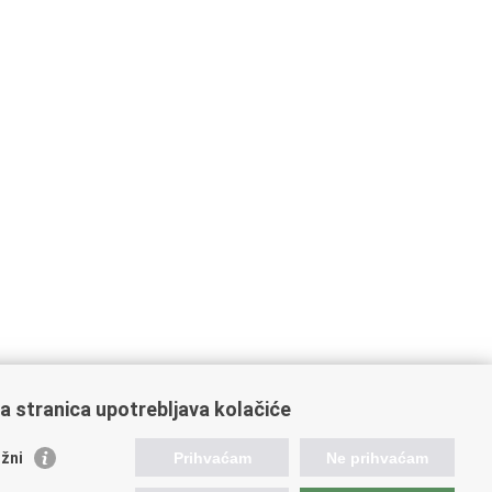
a stranica upotrebljava kolačiće
žni
Prihvaćam
Ne prihvaćam
ažne poveznice