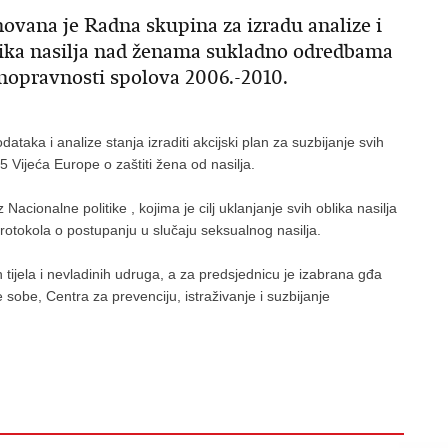
vana je Radna skupina za izradu analize i
blika nasilja nad ženama sukladno odredbama
nopravnosti spolova 2006.-2010.
ataka i analize stanja izraditi akcijski plan za suzbijanje svih
Vijeća Europe o zaštiti žena od nasilja.
Nacionalne politike , kojima je cilj uklanjanje svih oblika nasilja
Protokola o postupanju u slučaju seksualnog nasilja.
tijela i nevladinih udruga, a za predsjednicu je izabrana gđa
obe, Centra za prevenciju, istraživanje i suzbijanje