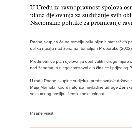
U Uredu za ravnopravnost spolova osno
plana djelovanja za suzbijanje svih o
Nacionalne politike za promicanje rav
Radna skupina će na temelju prikupljenih statističkih pod
oblika nasilja nad ženama. temeljem Preporuke (2002)5 
Predmetni će plan djelovanja obuhvatiti i druge mjere iz 
nad ženama, a njegov sastavni dio činit će i prijedlog 
U radu Radne skupine sudjeluju predstavnic/e državnih 
Maja Mamula, koordinatorica nevladine udruge Ženske s
seksualnog nasilja i žensku seksualnost.
Pisane vijesti