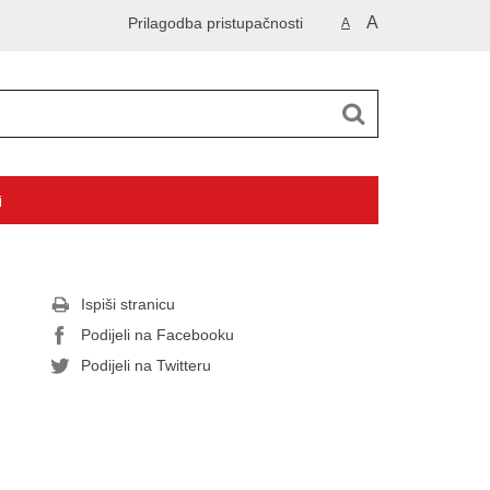
A
Prilagodba pristupačnosti
A
i
Ispiši stranicu
Podijeli na Facebooku
Podijeli na Twitteru