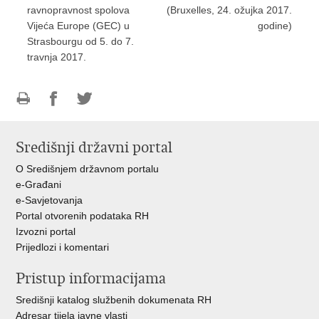
ravnopravnost spolova
(Bruxelles, 24. ožujka 2017.
Vijeća Europe (GEC) u
godine)
Strasbourgu od 5. do 7.
travnja 2017.
Ispiši
Podijeli
Podijeli
stranicu
na
na
Središnji državni portal
Facebooku
Twitteru
O Središnjem državnom portalu
e-Građani
e-Savjetovanja
Portal otvorenih podataka RH
Izvozni portal
Prijedlozi i komentari
Pristup informacijama
Središnji katalog službenih dokumenata RH
Adresar tijela javne vlasti