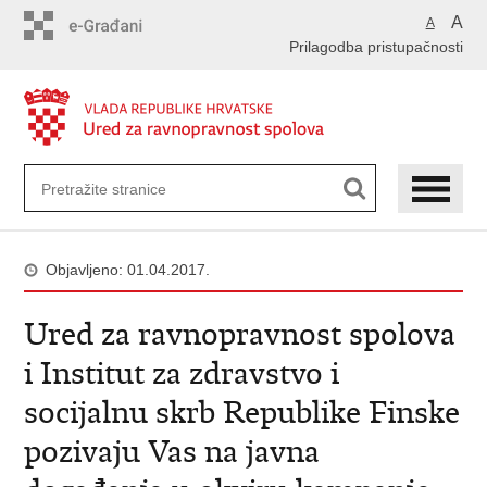
Preskoči
A
A
na
Prilagodba pristupačnosti
glavni
sadržaj
Objavljeno: 01.04.2017.
Ured za ravnopravnost spolova
i Institut za zdravstvo i
socijalnu skrb Republike Finske
pozivaju Vas na javna