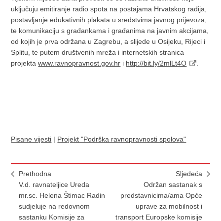
uključuju emitiranje radio spota na postajama Hrvatskog radija,
postavljanje edukativnih plakata u sredstvima javnog prijevoza,
te komunikaciju s građankama i građanima na javnim akcijama,
od kojih je prva održana u Zagrebu, a slijede u Osijeku, Rijeci i
Splitu, te putem društvenih mreža i internetskih stranica
projekta
www.ravnopravnost.gov.hr
i
http://bit.ly/2mlLt4O
.
Pisane vijesti
|
Projekt "Podrška ravnopravnosti spolova"
Prethodna
Sljedeća
V.d. ravnateljice Ureda
Održan sastanak s
mr.sc. Helena Štimac Radin
predstavnicima/ama Opće
sudjeluje na redovnom
uprave za mobilnost i
sastanku Komisije za
transport Europske komisije