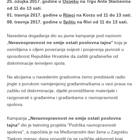
25. ožujka 2017. godine u
Osijeku
na Trgu Ante Starčevića
od 11 do 13 sati.
01. travnja 2017. godine u
Rijeci
na Korzu od 11 do 13 sati.
08. travnja 2017. godine u
Splitu
na Rivi od 11 do 13 sati.
Navedena događanja dio su javne kampanje pod nazivom
„
Neravnopravnost ne smije ostati poslovna tajna“
koja je
osmišljena s ciljem povećanja svijesti i povjerenja javnosti u
sposobnost Republike Hrvatske da zaštiti građane/ke od
diskriminacije temeljem spola.
Na akcijama u navedenim gradovima ćemo predstaviti radio
jingle s porukom namijenjenoj građanima/kama u vezi prava na
zaštitu od diskriminacije, dijeliti promidžbene materijale i
razgovarati s građanima i građankama o ravnopravnosti
spolova.
Kampanja
„Neravnopravnost ne smije ostati poslovna
tajna“
dio je twinning projekta "Podrška ravnopravnosti
spolova", a započela je na Međunarodni dan žena u Zagrebu.
Tijekom mjesec dana provodit će se različite aktivnosti koje