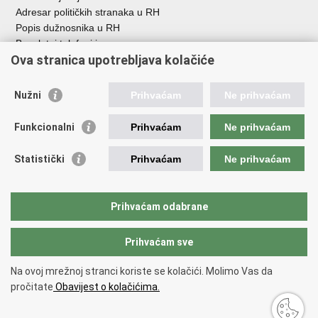
Adresar političkih stranaka u RH
Popis dužnosnika u RH
Besplatni telefoni javne uprave
Ova stranica upotrebljava kolačiće
Pozivi za žurnu pomoć
Važne poveznice
Nužni
Prihvaćam
Ne prihvaćam
Vlada Republike Hrvatske
Funkcionalni
Prihvaćam
Ne prihvaćam
Pučka pravobraniteljica
Pravobraniteljica za ravnopravnost spolova
Pravobraniteljica za osobe s invaliditetom
Statistički
Prihvaćam
Ne prihvaćam
Pravobraniteljica za djecu
Odbor za ravnopravnost spolova Hrvatskoga sabora
Europski institut za ravnopravnost spolova
Prihvaćam odabrane
Državni zavod za statistiku
Prihvaćam sve
Na ovoj mrežnoj stranci koriste se kolačići. Molimo Vas da
Povratak na vrh
pročitate
Obavijest o kolačićima.
Copyright © 2026 Ured za ravnopravnost spolova.
Uvjeti korištenja
.