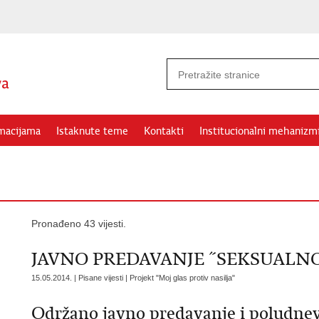
rmacijama
Istaknute teme
Kontakti
Institucionalni mehanizm
Pronađeno 43 vijesti.
JAVNO PREDAVANJE ˝SEKSUALNO
15.05.2014. | Pisane vijesti | Projekt "Moj glas protiv nasilja"
Održano javno predavanje i poludnev