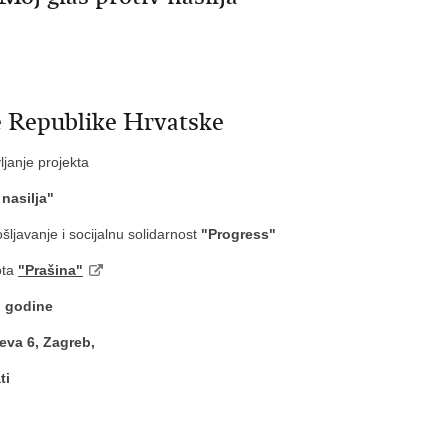
e Republike Hrvatske
janje projekta
 nasilja"
ljavanje i socijalnu solidarnost
"Progress"
ota
"Prašina"
. godine
eva 6, Zagreb,
ti