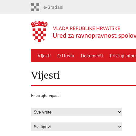
Preskoči
na
glavni
sadržaj
Vijesti
O Uredu
Dokumenti
Pristup info
Vijesti
Filtrirajte vijesti: