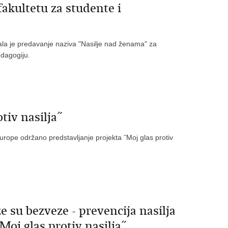
akultetu za studente i
la je predavanje naziva "Nasilje nad ženama" za
edagogiju.
tiv nasilja˝
urope održano predstavljanje projekta ˝Moj glas protiv
 su bezveze - prevencija nasilja
oj glas protiv nasilja˝