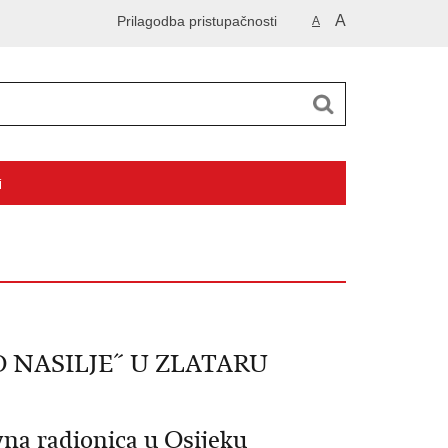
A
Prilagodba pristupačnosti
A
i
 NASILJE˝ U ZLATARU
na radionica u Osijeku