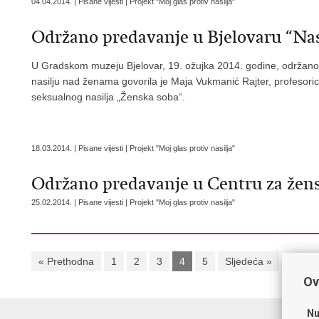
04.04.2014. | Pisane vijesti | Projekt "Moj glas protiv nasilja"
Održano predavanje u Bjelovaru “Na
U Gradskom muzeju Bjelovar, 19. ožujka 2014. godine, održano
nasilju nad ženama govorila je Maja Vukmanić Rajter, profesorica
seksualnog nasilja „Ženska soba“.
18.03.2014. | Pisane vijesti | Projekt "Moj glas protiv nasilja"
Održano predavanje u Centru za žens
25.02.2014. | Pisane vijesti | Projekt "Moj glas protiv nasilja"
« Prethodna
1
2
3
4
5
Sljedeća »
Ov
Nu