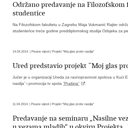
Održano predavanje na Filozofskom f
studentice
Na Filozofskom fakultetu u Zagrebu Maja Vukmanić Rajter održa
studente/ice treće godine preddiplomskog studija Odsjeka za p
14.04.2014. | Pisane vijesti | Projekt "Moj glas protiv nasilja"
Ured predstavio projekt ˝Moj glas pro
Jučer je u organizaciji Ureda za ravnopravnost spolova u Kući E
nasilja˝ i promocija tv spota
˝Prašina˝
.
11.04.2014. | Pisane vijesti | Projekt "Moj glas protiv nasilja"
Predavanje na seminaru „Nasilne veze
u vezama mladih“ u okviru Projekta „M