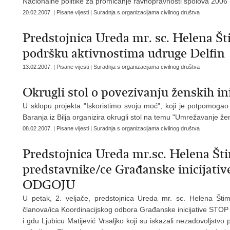
Nacionalne politike za promicanje ravnopravnosti spolova 2006 
20.02.2007. | Pisane vijesti | Suradnja s organizacijama civilnog društva
Predstojnica Ureda mr. sc. Helena Št
podršku aktivnostima udruge Delfin
13.02.2007. | Pisane vijesti | Suradnja s organizacijama civilnog društva
Okrugli stol o povezivanju ženskih ini
U sklopu projekta "Iskoristimo svoju moć", koji je potpomog
Baranja iz Bilja organizira okrugli stol na temu "Umrežavanje žens
08.02.2007. | Pisane vijesti | Suradnja s organizacijama civilnog društva
Predstojnica Ureda mr.sc. Helena Št
predstavnike/ce Građanske inici
ODGOJU
U petak, 2. veljače, predstojnica Ureda mr. sc. Helena Štim
članova/ica Koordinacijskog odbora Građanske inicijative 
i gđu Ljubicu Matijević Vrsaljko koji su iskazali nezadovoljst