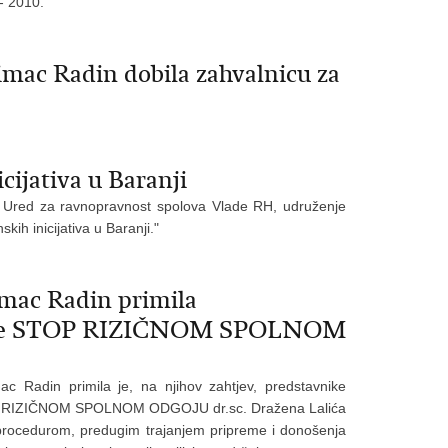
- 2010.
imac Radin dobila zahvalnicu za
cijativa u Baranji
ao Ured za ravnopravnost spolova Vlade RH, udruženje
kih inicijativa u Baranji."
imac Radin primila
jative STOP RIZIČNOM SPOLNOM
ac Radin primila je, na njihov zahtjev, predstavnike
STOP RIZIČNOM SPOLNOM ODGOJU dr.sc. Dražena Lalića
vo procedurom, predugim trajanjem pripreme i donošenja