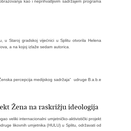
obrazovanja kao i neprihvatljivim sadržajem programa
u, u Staroj gradskoj vijećnici u Splitu otvorila Helena
ova, a na kojoj izlaže sedam autorica.
 „Ženska percepcija medijskog sadržaja“ udruge B.a.b.e
kt Žena na raskrižju ideologija
 veliki internacionalni umjetničko-aktivistički projekt
 udruge likovnih umjetnika (HULU) u Splitu, održavati od