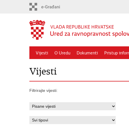
Preskoči
na
glavni
sadržaj
Vijesti
O Uredu
Dokumenti
Pristup info
Vijesti
Filtrirajte vijesti: