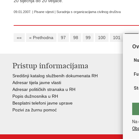
20 siječnja do 20 veljače.
09.01.2007. | Pisane vijesti | Suradnja s organizacijama civilnog društva
««
« Prethodna
97
98
99
100
101
102
Ov
Nu
Pristup informacijama
V
Fu
Središnji katalog službenih dokumenata RH
Vla
Adresar tijela javne vlasti
Puč
St
Adresar političkih stranaka u RH
Pra
Popis dužnosnika u RH
Pra
Besplatni telefoni javne uprave
Pra
Pozivi za žurnu pomoć
Odb
Eur
Na 
Drž
Oba