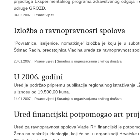
prijedloga Eksperimentalnog programa zdravstvenog odgoja i 
udruge GROZD.
04.02.2007. | Pisane vijesti
Izložba o ravnopravnosti spolova
"Povratnice, iseljenice, nomatkinje" izložba je koju je u subot
Štimac Radin, predstojnica Vladina ureda za ravnopravnost spol
23.01.2007. | Pisane vijesti | Suradnja s organizacijama civilnog društva
U 2006. godini
Ured je podržao pripremu publikacije regionalnog istraživanja
u iznosu od 19.500,00 kuna.
14.01.2007. | Pisane vijesti | Suradnja s organizacijama civilnog društva
Ured financijski potpomogao art-proje
Ured za ravnopravnost spolova Vlade RH financijski je potpomogao
Žena na raskrižju ideologija, koji će se, u organizaciji Hrvatske