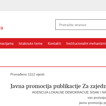
rmacijama
Istaknute teme
Kontakti
Institucionalni mehanizm
Pronađeno 1112 vijesti.
Javna promocija publikacije Za zajedni
AGENCIJA LOKALNE DEMOKRACIJE SISAK I NA
vas pozivaj
javnu promociju pu