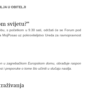
LJA U OBITELJI
om svijetu?"
rebu, s početkom u 9.30 sati, održati će se Forum pod
zira MojPosao uz pokroviteljstvo Ureda za ravnopravnost
vljen u zagrebačkom Europskom domu, obrađuje raspon
i i preporuke o tome što učiniti u slučaju nasilja.
traživanja