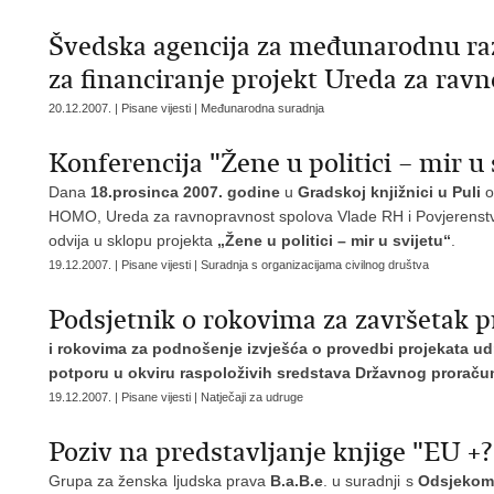
Švedska agencija za međunarodnu raz
za financiranje projekt Ureda za rav
20.12.2007. | Pisane vijesti | Međunarodna suradnja
Konferencija "Žene u politici – mir u 
Dana
18.prosinca 2007. godine
u
Gradskoj knjižnici u Puli
o
HOMO, Ureda za ravnopravnost spolova Vlade RH i Povjerenstv
odvija u sklopu projekta
„Žene u politici – mir u svijetu“
.
19.12.2007. | Pisane vijesti | Suradnja s organizacijama civilnog društva
Podsjetnik o rokovima za završetak p
i rokovima za podnošenje izvješća o provedbi projekata udr
potporu u okviru raspoloživih sredstava Državnog proraču
19.12.2007. | Pisane vijesti | Natječaji za udruge
Poziv na predstavljanje knjige "EU +?
Grupa za ženska ljudska prava
B.a.B.e
. u suradnji s
Odsjekom 