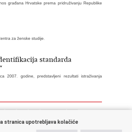
os građana Hrvatske prema pridruživanju Republike
entra za ženske studije.
Identifikacija standarda
“
007. godine, predstavljeni rezultati istraživanja
5
96
97
98
Sljedeća »
»»
a stranica upotrebljava kolačiće