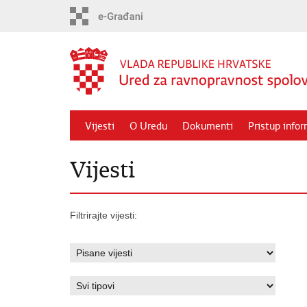
Preskoči
na
glavni
sadržaj
Vijesti
O Uredu
Dokumenti
Pristup info
Vijesti
Filtrirajte vijesti: