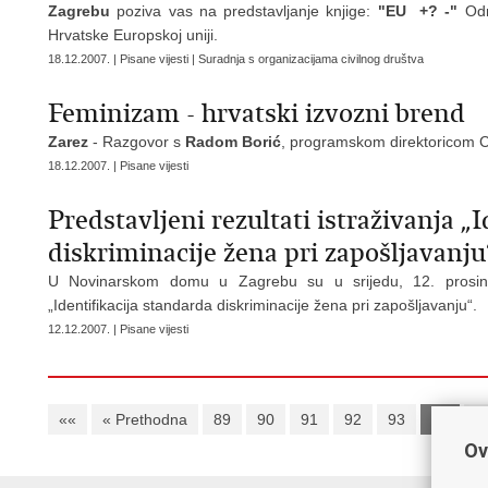
Zagrebu
poziva vas na predstavljanje knjige:
"EU +? -"
Odn
Hrvatske Europskoj uniji.
18.12.2007. | Pisane vijesti | Suradnja s organizacijama civilnog društva
Feminizam - hrvatski izvozni brend
Zarez
- Razgovor s
Radom Borić
, programskom direktoricom C
18.12.2007. | Pisane vijesti
Predstavljeni rezultati istraživanja „
diskriminacije žena pri zapošljavanju
U Novinarskom domu u Zagrebu su u srijedu, 12. prosinca 2
„Identifikacija standarda diskriminacije žena pri zapošljavanju“.
12.12.2007. | Pisane vijesti
««
« Prethodna
89
90
91
92
93
94
9
Ov