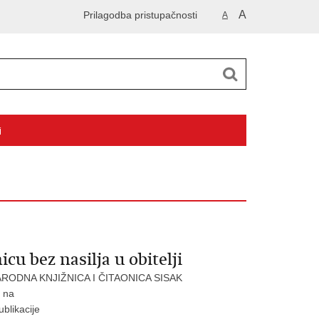
A
Prilagodba pristupačnosti
A
i
cu bez nasilja u obitelji
RODNA KNJIŽNICA I ČITAONICA SISAK
u na
blikacije