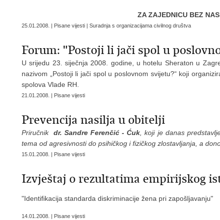
ZA ZAJEDNICU BEZ NASI
25.01.2008. | Pisane vijesti | Suradnja s organizacijama civilnog društva
Forum: "Postoji li jači spol u poslovn
U srijedu 23. siječnja 2008. godine, u hotelu Sheraton u Zag
nazivom „Postoji li jači spol u poslovnom svijetu?“ koji organi
spolova Vlade RH.
21.01.2008. | Pisane vijesti
Prevencija nasilja u obitelji
Priručnik
dr. Sandre Ferenčić - Ćuk
, koji je danas predsta
tema od agresivnosti do psihičkog i fizičkog zlostavljanja, a donos
15.01.2008. | Pisane vijesti
Izvještaj o rezultatima empirijskog is
"Identifikacija standarda diskriminacije žena pri zapošljavanju"
14.01.2008. | Pisane vijesti