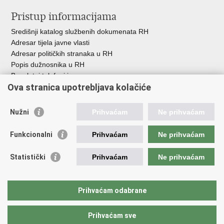
Pristup informacijama
Središnji katalog službenih dokumenata RH
Adresar tijela javne vlasti
Adresar političkih stranaka u RH
Popis dužnosnika u RH
Besplatni telefoni javne uprave
Ova stranica upotrebljava kolačiće
Pozivi za žurnu pomoć
Važne poveznice
Nužni
Prihvaćam
Ne prihvaćam
Vlada Republike Hrvatske
Funkcionalni
Prihvaćam
Ne prihvaćam
Pučka pravobraniteljica
Pravobraniteljica za ravnopravnost spolova
Pravobraniteljica za osobe s invaliditetom
Statistički
Prihvaćam
Ne prihvaćam
Pravobraniteljica za djecu
Odbor za ravnopravnost spolova Hrvatskoga sabora
Europski institut za ravnopravnost spolova
Prihvaćam odabrane
Državni zavod za statistiku
Prihvaćam sve