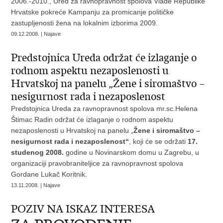
2006.-2010., Ured za ravnopravnost spolova Vlade Republike
Hrvatske pokreće Kampanju za promicanje političke
zastupljenosti žena na lokalnim izborima 2009.
09.12.2008. | Najave
Predstojnica Ureda održat će izlaganje o
rodnom aspektu nezaposlenosti u
Hrvatskoj na panelu „Žene i siromaštvo –
nesigurnost rada i nezaposlenost
Predstojnica Ureda za ravnopravnost spolova mr.sc.Helena
Štimac Radin održat će izlaganje o rodnom aspektu
nezaposlenosti u Hrvatskoj na panelu „
Žene i siromaštvo –
nesigurnost rada i nezaposlenost“
, koji će se održati
17.
studenog 2008.
godine u Novinarskom domu u Zagrebu, u
organizaciji pravobraniteljice za ravnopravnost spolova
Gordane Lukač Koritnik.
13.11.2008. | Najave
POZIV NA ISKAZ INTERESA