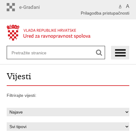
Preskoči
A
A
na
Prilagodba pristupačnosti
glavni
sadržaj
Vijesti
Filtrirajte vijesti: