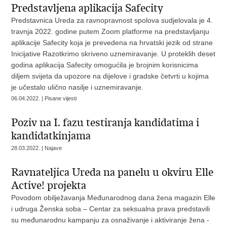
Predstavljena aplikacija Safecity
Predstavnica Ureda za ravnopravnost spolova sudjelovala je 4.
travnja 2022. godine putem Zoom platforme na predstavljanju
aplikacije Safecity koja je prevedena na hrvatski jezik od strane
Inicijative Razotkrimo skriveno uznemiravanje. U proteklih deset
godina aplikacija Safecity omogućila je brojnim korisnicima
diljem svijeta da upozore na dijelove i gradske četvrti u kojima
je učestalo ulično nasilje i uznemiravanje.
06.04.2022. | Pisane vijesti
Poziv na I. fazu testiranja kandidatima i
kandidatkinjama
28.03.2022. | Najave
Ravnateljica Ureda na panelu u okviru Elle
Active! projekta
Povodom obilježavanja Međunarodnog dana žena magazin Elle
i udruga Ženska soba – Centar za seksualna prava predstavili
su međunarodnu kampanju za osnaživanje i aktiviranje žena -