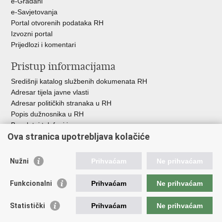
e-Građani
e-Savjetovanja
Portal otvorenih podataka RH
Izvozni portal
Prijedlozi i komentari
Pristup informacijama
Središnji katalog službenih dokumenata RH
Adresar tijela javne vlasti
Adresar političkih stranaka u RH
Popis dužnosnika u RH
Besplatni telefoni javne uprave
Ova stranica upotrebljava kolačiće
Pozivi za žurnu pomoć
Važne poveznice
Nužni
Prihvaćam
Ne prihvaćam
Vlada Republike Hrvatske
Funkcionalni
Prihvaćam
Ne prihvaćam
Pučka pravobraniteljica
Pravobraniteljica za ravnopravnost spolova
Pravobraniteljica za osobe s invaliditetom
Statistički
Prihvaćam
Ne prihvaćam
Pravobraniteljica za djecu