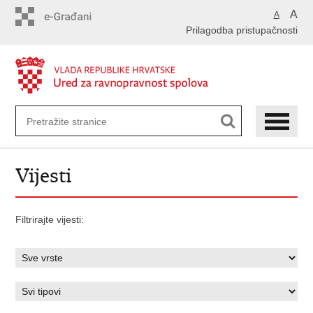
Preskoči
A
A
na
Prilagodba pristupačnosti
glavni
sadržaj
Vijesti
Filtrirajte vijesti: