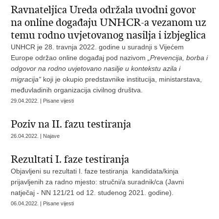
Ravnateljica Ureda održala uvodni govor
na online događaju UNHCR-a vezanom uz
temu rodno uvjetovanog nasilja i izbjeglica
UNHCR je 28. travnja 2022. godine u suradnji s Vijećem
Europe održao online događaj pod nazivom
„Prevencija, borba i
odgovor na rodno uvjetovano nasilje u kontekstu azila i
migracija“
koji je okupio predstavnike institucija, ministarstava,
međuvladinih organizacija civilnog društva.
29.04.2022. | Pisane vijesti
Poziv na II. fazu testiranja
26.04.2022. | Najave
Rezultati I. faze testiranja
Objavljeni su rezultati I. faze testiranja kandidata/kinja
prijavljenih za radno mjesto: stručni/a suradnik/ca (Javni
natječaj - NN 121/21 od 12. studenog 2021. godine).
06.04.2022. | Pisane vijesti