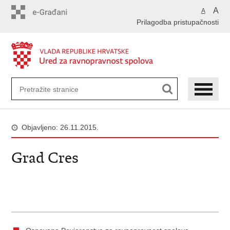
Preskoči
A
A
na
Prilagodba pristupačnosti
glavni
sadržaj
Objavljeno: 26.11.2015.
Grad Cres