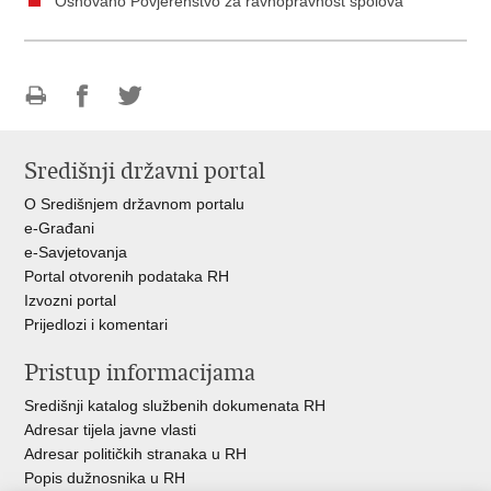
Osnovano Povjerenstvo za ravnopravnost spolova
Ispiši
Podijeli
Podijeli
stranicu
na
na
Središnji državni portal
Facebooku
Twitteru
O Središnjem državnom portalu
e-Građani
e-Savjetovanja
Portal otvorenih podataka RH
Izvozni portal
Prijedlozi i komentari
Pristup informacijama
Središnji katalog službenih dokumenata RH
Adresar tijela javne vlasti
Adresar političkih stranaka u RH
Popis dužnosnika u RH