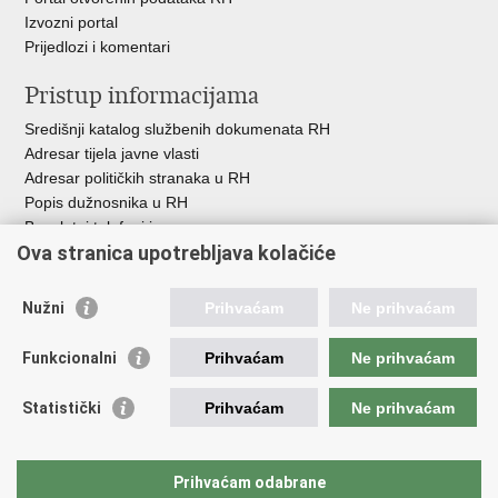
Izvozni portal
Prijedlozi i komentari
Pristup informacijama
Središnji katalog službenih dokumenata RH
Adresar tijela javne vlasti
Adresar političkih stranaka u RH
Popis dužnosnika u RH
Besplatni telefoni javne uprave
Ova stranica upotrebljava kolačiće
Pozivi za žurnu pomoć
Važne poveznice
Nužni
Prihvaćam
Ne prihvaćam
Vlada Republike Hrvatske
Funkcionalni
Prihvaćam
Ne prihvaćam
Pučka pravobraniteljica
Pravobraniteljica za ravnopravnost spolova
Pravobraniteljica za osobe s invaliditetom
Statistički
Prihvaćam
Ne prihvaćam
Pravobraniteljica za djecu
Odbor za ravnopravnost spolova Hrvatskoga sabora
Europski institut za ravnopravnost spolova
Prihvaćam odabrane