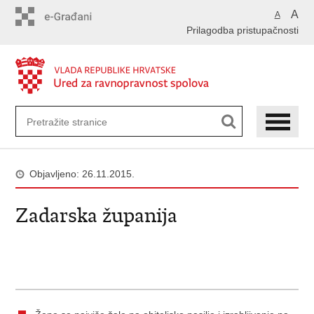
Preskoči
A
A
na
Prilagodba pristupačnosti
glavni
sadržaj
Objavljeno: 26.11.2015.
Zadarska županija