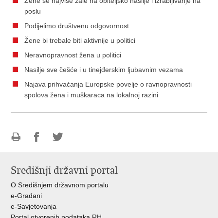
Žene se najviše žale na obiteljsko nasilje i izrabljivanje na
poslu
Podijelimo društvenu odgovornost
Žene bi trebale biti aktivnije u politici
Neravnopravnost žena u politici
Nasilje sve češće i u tinejđerskim ljubavnim vezama
Najava prihvaćanja Europske povelje o ravnopravnosti
spolova žena i muškaraca na lokalnoj razini
Ispiši
Podijeli
Podijeli
stranicu
na
na
Središnji državni portal
Facebooku
Twitteru
O Središnjem državnom portalu
e-Građani
e-Savjetovanja
Portal otvorenih podataka RH