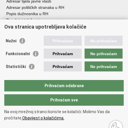
Adresar tijela javne vlasti
Adresar političkih stranaka u RH
Popis dužnosnika u RH
Besplatni telefoni javne uprave
Ova stranica upotrebljava kolačiće
Pozivi za žurnu pomoć
Važne poveznice
Nužni
Prihvaćam
Ne prihvaćam
Vlada Republike Hrvatske
Funkcionalni
Prihvaćam
Ne prihvaćam
Pučka pravobraniteljica
Pravobraniteljica za ravnopravnost spolova
Pravobraniteljica za osobe s invaliditetom
Statistički
Prihvaćam
Ne prihvaćam
Pravobraniteljica za djecu
Odbor za ravnopravnost spolova Hrvatskoga sabora
Europski institut za ravnopravnost spolova
Prihvaćam odabrane
Državni zavod za statistiku
Prihvaćam sve
Na ovoj mrežnoj stranci koriste se kolačići. Molimo Vas da
Povratak na vrh
pročitate
Obavijest o kolačićima.
Copyright © 2026 Ured za ravnopravnost spolova.
Uvjeti korištenja
.