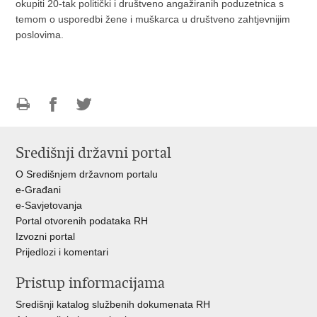
okupiti 20-tak politički i društveno angažiranih poduzetnica s
temom o usporedbi žene i muškarca u društveno zahtjevnijim
poslovima.
Ispiši
Podijeli
Podijeli
stranicu
na
na
Središnji državni portal
Facebooku
Twitteru
O Središnjem državnom portalu
e-Građani
e-Savjetovanja
Portal otvorenih podataka RH
Izvozni portal
Prijedlozi i komentari
Pristup informacijama
Središnji katalog službenih dokumenata RH