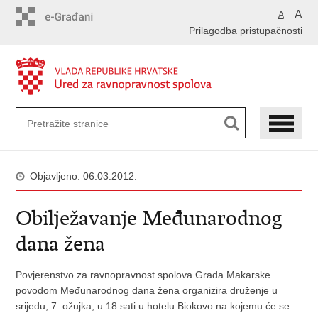
Preskoči
A
A
na
Prilagodba pristupačnosti
glavni
sadržaj
Objavljeno: 06.03.2012.
Obilježavanje Međunarodnog
dana žena
Povjerenstvo za ravnopravnost spolova Grada Makarske
povodom Međunarodnog dana žena organizira druženje u
srijedu, 7. ožujka, u 18 sati u hotelu Biokovo na kojemu će se